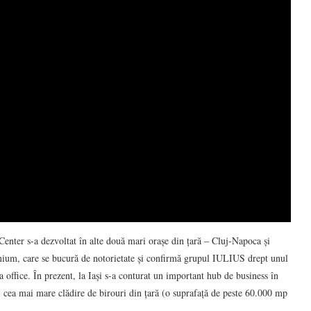
Center s-a dezvoltat în alte două mari orașe din țară – Cluj-Napoca și
emium, care se bucură de notorietate și confirmă grupul IULIUS drept unul
a office. În prezent, la Iași s-a conturat un important hub de business în
și cea mai mare clădire de birouri din țară (o suprafață de peste 60.000 mp