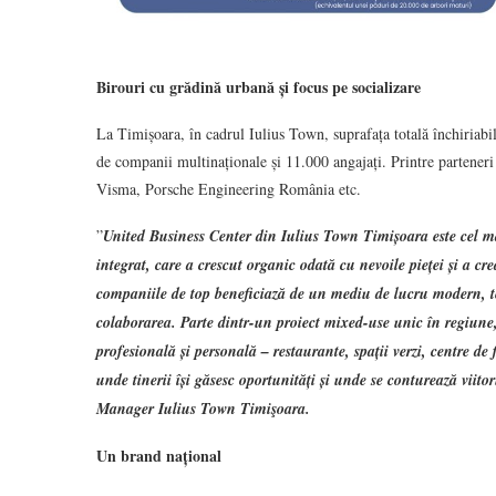
Birouri cu grădină urbană și focus pe socializare
La Timișoara, în cadrul Iulius Town, suprafața totală închiriabi
de companii multinaționale și 11.000 angajați. Printre parten
Visma, Porsche Engineering România etc.
”
United Business Center din Iulius Town Timișoara este cel m
integrat, care a crescut organic odată cu nevoile pieței și a c
companiile de top beneficiază de un mediu de lucru modern, te
colaborarea. Parte dintr-un proiect mixed-use unic în regiune, 
profesională și personală – restaurante, spații verzi, centre de 
unde tinerii își găsesc oportunități și unde se conturează viit
Manager Iulius Town Timişoara.
Un brand național