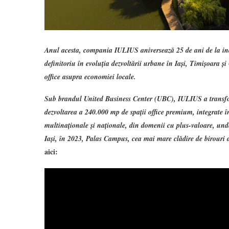
Anul acesta, compania IULIUS aniversează 25 de ani de la i
definitoriu în evoluția dezvoltării urbane în Iași, Timișoara ș
office asupra economiei locale.
Sub brandul United Business Center (UBC), IULIUS a transform
dezvoltarea a 240.000 mp de spații office premium, integrate 
multinaționale și naționale, din domenii cu plus-valoare, un
Iași, în 2023, Palas Campus, cea mai mare clădire de birour
aici: