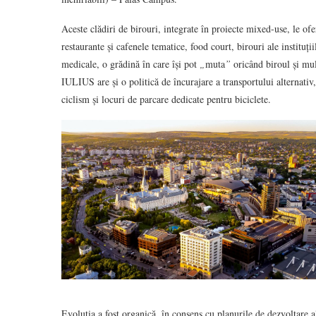
Aceste clădiri de birouri, integrate în proiecte mixed-use, le ofe
restaurante și cafenele tematice, food court, birouri ale instituții
medicale, o grădină în care își pot
„
muta
”
oricând biroul și mul
IULIUS are și o politică de încurajare a transportului alternativ, 
ciclism și locuri de parcare dedicate pentru biciclete.
Evoluția a fost organică, în consens cu planurile de dezvoltare 