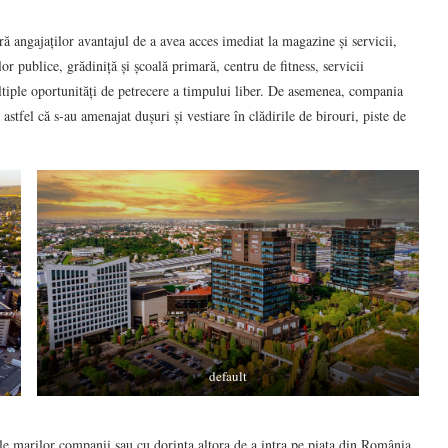
ră angajaților avantajul de a avea acces imediat la magazine și servicii,
lor publice, grădiniță și școală primară, centru de fitness, servicii
tiple oportunități de petrecere a timpului liber. De asemenea, compania
astfel că s-au amenajat dușuri și vestiare în clădirile de birouri, piste de
default
ale marilor companii sau cu dorința altora de a intra pe piața din România.