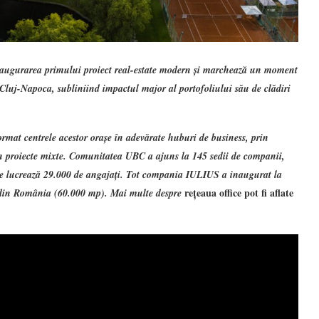
naugurarea primului proiect real-estate modern și marchează un moment
i Cluj-Napoca, subliniind impactul major al portofoliului său de clădiri
at centrele acestor orașe în adevărate huburi de business, prin
în proiecte mixte. Comunitatea UBC a ajuns la 145 sedii de companii,
de lucrează 29.000 de angajați. Tot compania IULIUS a inaugurat la
rețeaua office pot fi aflate
i din România (60.000 mp). Mai multe despre