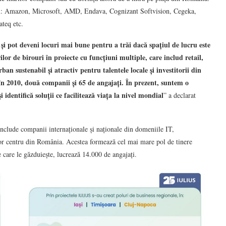
um: Amazon, Microsoft, AMD, Endava, Cognizant Softvision, Cegeka,
ateq etc.
 și pot deveni locuri mai bune pentru a trăi dacă spațiul de lucru este
ilor de birouri în proiecte cu funcțiuni multiple, care includ retail,
ban sustenabil și atractiv pentru talentele locale și investitorii din
 în 2010, două companii și 65 de angajați. În prezent, suntem o
identifică soluții ce facilitează viața la nivel mondial
” a declarat
 include companii internaționale și naționale din domeniile IT,
 lor centru din România. Acestea formează cel mai mare pol de tinere
 care le găzduiește, lucrează 14.000 de angajați.