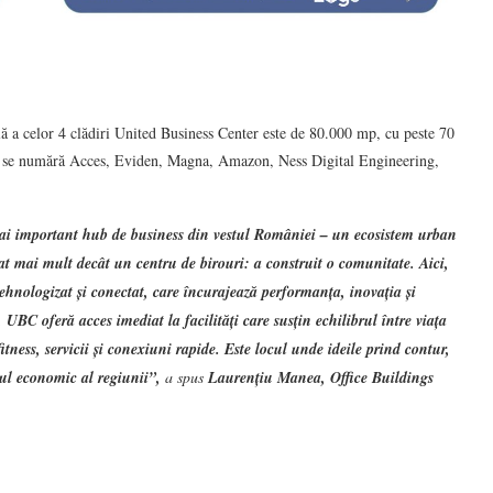
lă a celor 4 clădiri United Business Center este de 80.000 mp, cu peste 70
eri se numără Acces, Eviden, Magna, Amazon, Ness Digital Engineering,
ai important hub de business din vestul României – un ecosistem urban
reat mai mult decât un centru de birouri: a construit o comunitate. Aici,
hnologizat și conectat, care încurajează performanța, inovația și
UBC oferă acces imediat la facilități care susțin echilibrul între viața
fitness, servicii și conexiuni rapide. Este locul unde ideile prind contur,
orul economic al regiunii”,
a spus
Laurențiu Manea, Office Buildings