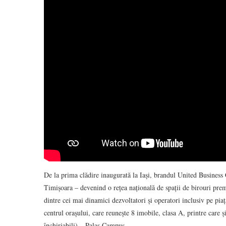
De la prima clădire inaugurată la Iași, brandul United Business 
Timișoara – devenind o rețea națională de spații de birouri pr
dintre cei mai dinamici dezvoltatori și operatori inclusiv pe piaț
centrul orașului, care reunește 8 imobile, clasa A, printre care 
închiriabili) – Palas Campus.