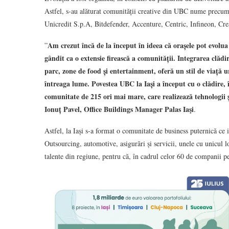
Astfel, s-au alăturat comunității creative din UBC nume prec
Unicredit S.p.A, Bitdefender, Accenture, Centric, Infineon, Cre
Am crezut încă de la început în ideea că orașele pot evolua
”
gândit ca o extensie firească a comunității. Integrarea clădir
parc, zone de food și entertainment, oferă un stil de viață ur
întreaga lume. Povestea UBC la Iași a început cu o clădire,
comunitate de 215 ori mai mare, care realizează tehnologii și 
Ionuț Pavel,
Office Buildings Manager Palas Iaşi
.
Astfel, la Iași s-a format o comunitate de business puternică ce
Outsourcing, automotive, asigurări și servicii, unele cu unicul
talente din regiune, pentru că, în cadrul celor 60 de companii pe