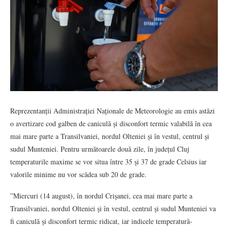
Reprezentanții Administrației Naționale de Meteorologie au emis astăzi
o avertizare cod galben de caniculă și disconfort termic valabilă în cea
mai mare parte a Transilvaniei, nordul Olteniei și în vestul, centrul și
sudul Munteniei. Pentru următoarele două zile, în județul Cluj
temperaturile maxime se vor situa între 35 și 37 de grade Celsius iar
valorile minime nu vor scădea sub 20 de grade.
”Miercuri (14 august), în nordul Crișanei, cea mai mare parte a
Transilvaniei, nordul Olteniei și în vestul, centrul și sudul Munteniei va
fi caniculă și disconfort termic ridicat, iar indicele temperatură-