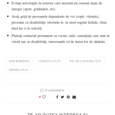
Evitaţi activitaţile în exterior care necesită un consum mare de
energie (sport, grădinărit, etc).
Aveţi grijă de persoanele dependente de voi (copii, vârstnici,
persoane cu dizabilităţi) oferindu-le, în mod regulat lichide, chiar
dacă nu vi le solicită;
Păstraţi contactul permanent cu vecini, rude, cunoştinţe care sunt în
vârstă sau cu dizabilităţi, interesandu-vă de starea lor de sănătate.
ANM ROMÂNIA
CANICULA CLUJ
VAL DE CALDURA CLUJ
VREMEA CLUJ
0 comentariu
0