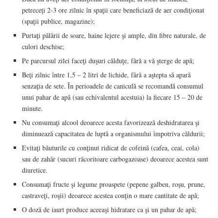
petreceţi 2-3 ore zilnic în spaţii care beneficiază de aer condiţionat
(spaţii publice, magazine);
Purtaţi pălării de soare, haine lejere şi ample, din fibre naturale, de
culori deschise;
Pe parcursul zilei faceţi duşuri călduţe, fără a vă şterge de apă;
Beţi zilnic între 1,5 – 2 litri de lichide, fără a aştepta să apară
senzaţia de sete. În perioadele de caniculă se recomandă consumul
unui pahar de apă (sau echivalentul acestuia) la fiecare 15 – 20 de
minute.
Nu consumaţi alcool deoarece acesta favorizează deshidratarea şi
diminuează capacitatea de luptă a organismului împotriva căldurii;
Evitaţi băuturile cu conţinut ridicat de cofeină (cafea, ceai, cola)
sau de zahăr (sucuri răcoritoare carbogazoase) deoarece acestea sunt
diuretice.
Consumaţi fructe şi legume proaspete (pepene galben, roşu, prune,
castraveţi, roşii) deoarece acestea conţin o mare cantitate de apă;
O doză de iaurt produce aceeaşi hidratare ca şi un pahar de apă;