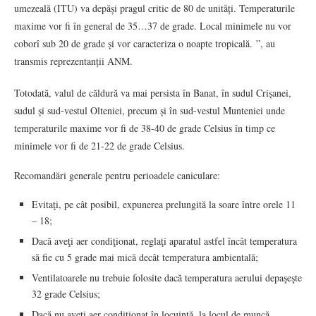
umezeală (ITU) va depăși pragul critic de 80 de unități. Temperaturile
maxime vor fi în general de 35…37 de grade. Local minimele nu vor
coborî sub 20 de grade și vor caracteriza o noapte tropicală.
”, au
transmis reprezentanții ANM.
Totodată, valul de căldură va mai persista în Banat, în sudul Crișanei,
sudul și sud-vestul Olteniei, precum și în sud-vestul Munteniei unde
temperaturile maxime vor fi de 38-40 de grade Celsius în timp ce
minimele vor fi de 21-22 de grade Celsius.
Recomandări generale pentru perioadele caniculare:
Evitaţi, pe cât posibil, expunerea prelungită la soare între orele 11
– 18;
Dacă aveţi aer condiţionat, reglaţi aparatul astfel încât temperatura
să fie cu 5 grade mai mică decât temperatura ambientală;
Ventilatoarele nu trebuie folosite dacă temperatura aerului depaşeşte
32 grade Celsius;
Dacă nu aveţi aer condiţionat în locuinţă, la locul de muncă,