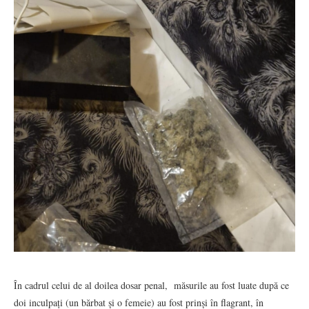
În cadrul celui de al doilea dosar penal, măsurile au fost luate după ce
doi inculpați (un bărbat și o femeie) au fost prinși în flagrant, în