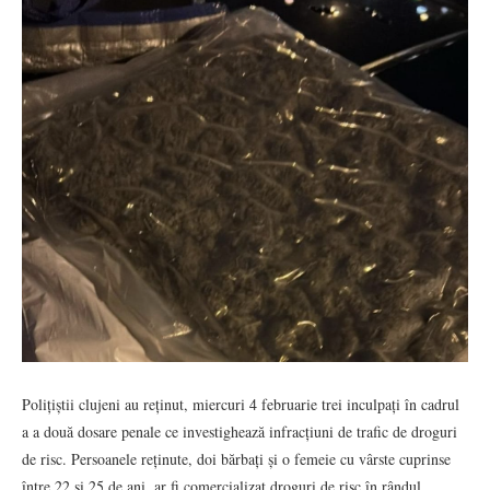
Polițiștii clujeni au reținut, miercuri 4 februarie trei inculpați în cadrul
a a două dosare penale ce investighează infracțiuni de trafic de droguri
de risc. Persoanele reținute, doi bărbați și o femeie cu vârste cuprinse
între 22 și 25 de ani, ar fi comercializat droguri de risc în rândul