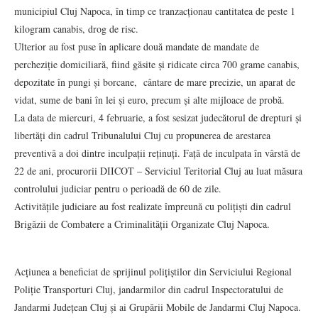
municipiul Cluj Napoca, în timp ce tranzacționau cantitatea de peste 1
kilogram canabis, drog de risc.
Ulterior au fost puse în aplicare două mandate de mandate de
percheziție domiciliară, fiind găsite și ridicate circa 700 grame canabis,
depozitate în pungi și borcane, cântare de mare precizie, un aparat de
vidat, sume de bani în lei și euro, precum și alte mijloace de probă.
La data de miercuri, 4 februarie, a fost sesizat judecătorul de drepturi și
libertăți din cadrul Tribunalului Cluj cu propunerea de arestarea
preventivă a doi dintre inculpații reținuți. Față de inculpata în vârstă de
22 de ani, procurorii DIICOT – Serviciul Teritorial Cluj au luat măsura
controlului judiciar pentru o perioadă de 60 de zile.
Activitățile judiciare au fost realizate împreună cu polițiști din cadrul
Brigăzii de Combatere a Criminalității Organizate Cluj Napoca.
Acțiunea a beneficiat de sprijinul polițiștilor din Serviciului Regional
Poliție Transporturi Cluj, jandarmilor din cadrul Inspectoratului de
Jandarmi Județean Cluj și ai Grupării Mobile de Jandarmi Cluj Napoca.