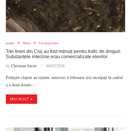
justiție
Slider
Uncategorized
Trei tineri din Cluj au fost reținuți pentru trafic de droguri.
Substanțele interzise erau comercializate elevilor
by
Christian Suciu
04/02/2026
Polițiștii clujeni au reținut, miercuri 4 februarie trei inculpați în cadrul
a a două dosare…
MAI MULT