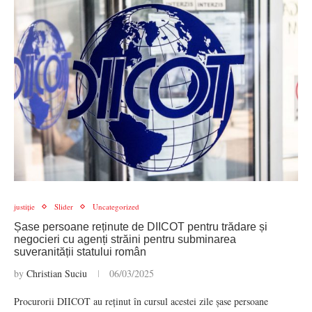
justiție
Slider
Uncategorized
Șase persoane reținute de DIICOT pentru trădare și
negocieri cu agenți străini pentru subminarea
suveranității statului român
by
Christian Suciu
06/03/2025
Procurorii DIICOT au reținut în cursul acestei zile șase persoane