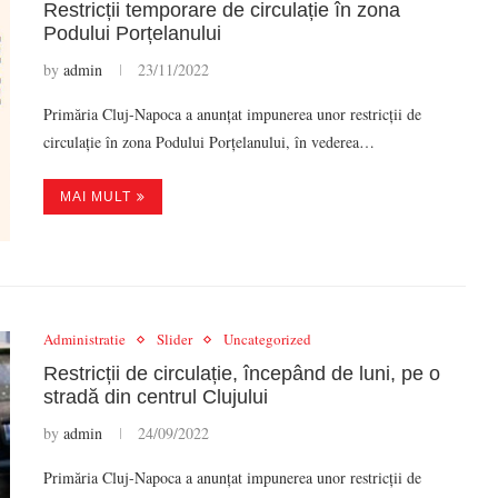
Restricții temporare de circulație în zona
Podului Porțelanului
by
admin
23/11/2022
Primăria Cluj-Napoca a anunțat impunerea unor restricții de
circulație în zona Podului Porțelanului, în vederea…
MAI MULT
Administratie
Slider
Uncategorized
Restricții de circulație, începând de luni, pe o
stradă din centrul Clujului
by
admin
24/09/2022
Primăria Cluj-Napoca a anunțat impunerea unor restricții de