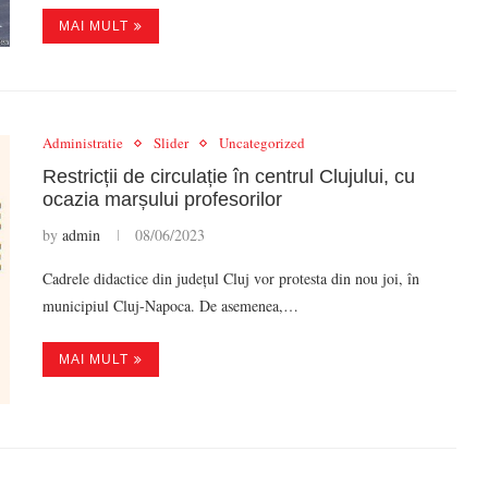
MAI MULT
Administratie
Slider
Uncategorized
Restricții de circulație în centrul Clujului, cu
ocazia marșului profesorilor
by
admin
08/06/2023
Cadrele didactice din județul Cluj vor protesta din nou joi, în
municipiul Cluj-Napoca. De asemenea,…
MAI MULT