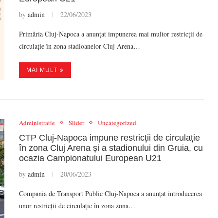
by
admin
22/06/2023
Primăria Cluj-Napoca a anunțat impunerea mai multor restricții de
circulație în zona stadioanelor Cluj Arena…
MAI MULT
Administratie
Slider
Uncategorized
CTP Cluj-Napoca impune restricții de circulație
în zona Cluj Arena și a stadionului din Gruia, cu
ocazia Campionatului European U21
by
admin
20/06/2023
Compania de Transport Public Cluj-Napoca a anunțat introducerea
unor restricții de circulație în zona zona…