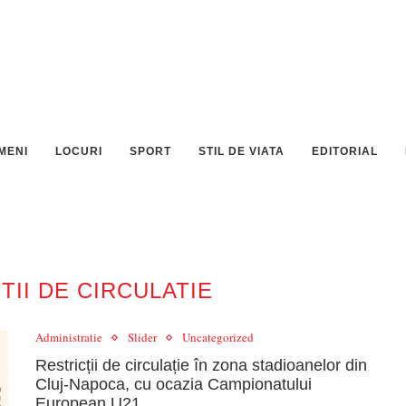
MENI
LOCURI
SPORT
STIL DE VIATA
EDITORIAL
TII DE CIRCULATIE
Administratie
Slider
Uncategorized
Restricții de circulație în zona stadioanelor din
Cluj-Napoca, cu ocazia Campionatului
European U21