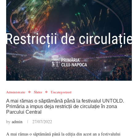
Administratie
Slider
Uncategorized
A mai rămas o săptămână până la festivalul UNTOLD.
Primăria a impus deja restricții de circulație în zona
Parcului Central
by
admin
27/07/2022
A mai rămas o săptămână până la ediția din acest an a festivalului