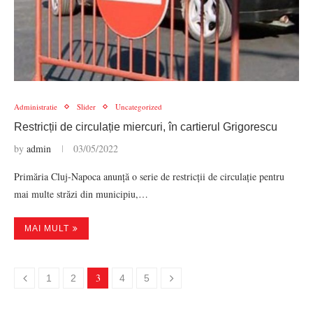
Administratie
Slider
Uncategorized
Restricții de circulație miercuri, în cartierul Grigorescu
by
admin
03/05/2022
Primăria Cluj-Napoca anunță o serie de restricții de circulație pentru
mai multe străzi din municipiu,…
MAI MULT
3
1
2
4
5