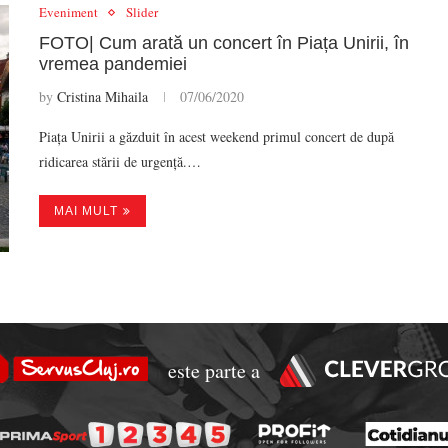
Eveniment
Slider
FOTO| Cum arată un concert în Piața Unirii, în
vremea pandemiei
by
Cristina Mihaila
07/06/2020
Piața Unirii a găzduit în acest weekend primul concert de după
ridicarea stării de urgență.…
MAI MULT
este parte a