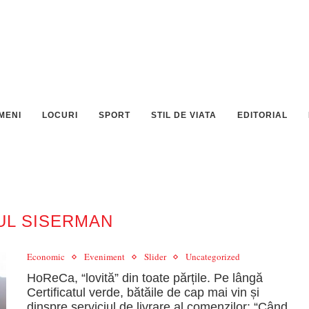
MENI
LOCURI
SPORT
STIL DE VIATA
EDITORIAL
UL SISERMAN
Economic
Eveniment
Slider
Uncategorized
HoReCa, “lovită” din toate părțile. Pe lângă
Certificatul verde, bătăile de cap mai vin și
dinspre serviciul de livrare al comenzilor: “Când