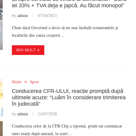
iei 33% + TVA deja e japcă. Au făcut monopol”
by
admin
07/10/2021
Chiar dacă Guvernul a decis să nu mai închidă restaurantele și
localurile din cauza creșterii…
MAI MULT
Slider
Sport
Conducerea CFR-ULUI, reacție promptă după
ultimele acuze: “Luăm în considerare trimiterea
în judecată”
by
admin
21/07/2020
Conducerea celor de la CFR Cluj a ripostat, printr-un comunicat
emis marţi după-amiază, la scurt…