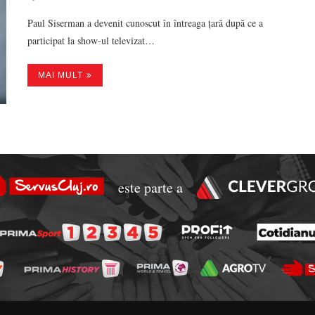
Paul Siserman a devenit cunoscut în întreaga țară după ce a
participat la show-ul televizat…
MAI MULT
este parte a