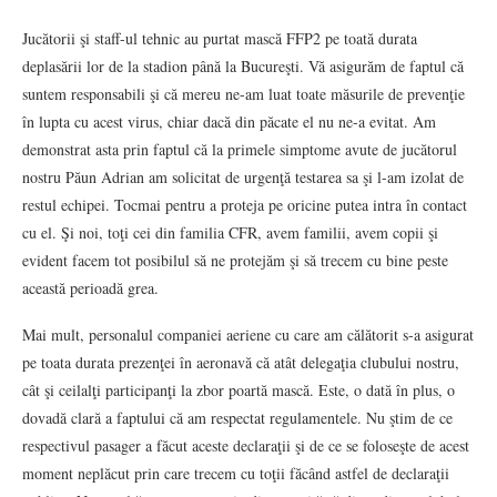
Jucătorii şi staff-ul tehnic au purtat mască FFP2 pe toată durata
deplasării lor de la stadion până la Bucureşti. Vă asigurăm de faptul că
suntem responsabili şi că mereu ne-am luat toate măsurile de prevenţie
în lupta cu acest virus, chiar dacă din păcate el nu ne-a evitat. Am
demonstrat asta prin faptul că la primele simptome avute de jucătorul
nostru Păun Adrian am solicitat de urgenţă testarea sa şi l-am izolat de
restul echipei. Tocmai pentru a proteja pe oricine putea intra în contact
cu el. Şi noi, toţi cei din familia CFR, avem familii, avem copii şi
evident facem tot posibilul să ne protejăm şi să trecem cu bine peste
această perioadă grea.
Mai mult, personalul companiei aeriene cu care am călătorit s-a asigurat
pe toata durata prezenţei în aeronavă că atât delegaţia clubului nostru,
cât şi ceilalţi participanţi la zbor poartă mască. Este, o dată în plus, o
dovadă clară a faptului că am respectat regulamentele. Nu ştim de ce
respectivul pasager a făcut aceste declaraţii şi de ce se foloseşte de acest
moment neplăcut prin care trecem cu toţii făcând astfel de declaraţii