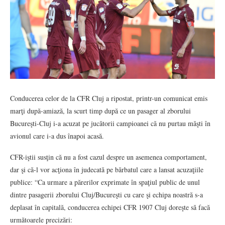
Conducerea celor de la CFR Cluj a ripostat, printr-un comunicat emis
marţi după-amiază, la scurt timp după ce un pasager al zborului
Bucureşti-Cluj i-a acuzat pe jucătorii campioanei că nu purtau măşti în
avionul care i-a dus înapoi acasă.
CFR-iştii susţin că nu a fost cazul despre un asemenea comportament,
dar şi că-l vor acţiona în judecată pe bărbatul care a lansat acuzaţiile
publice: “Ca urmare a părerilor exprimate în spaţiul public de unul
dintre pasagerii zborului Cluj/Bucureşti cu care şi echipa noastră s-a
deplasat în capitală, conducerea echipei CFR 1907 Cluj doreşte să facă
următoarele precizări: