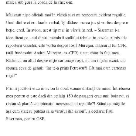
masca sub gură la coada de la check-in.
Mai erau nişte oficiali mai în vârstă şi ei nu respectau evident regulile.
Unul dintre ei era foarte verbal, îşi dăduse masca jos şi vorbea despre o
beţie, cred. În avion, acest tip mai în vârstă (n.red. – Siserman l-a
identificat pe unul dintre membrii staffului tehnic, în pozele trimise de
reporterii Gazetei, este vorba despre Iosif Mureşan, maseurul lui CFR,
tatăl fundaşului Andrei Mureşan, ex-CFR) a stat chiar în faţa mea.
Râdea cu un altul despre nişte cartonaşe roşii, nu am înţeles exact, dar
spunea ceva de genul: “Iar te-a prins Petrescu?! Cât mai e un cartonaş
roşu?”
Primii jucători erau în avion la două scaune distanţă de mine. Întrebarea
mea pentru ei este dacă din ceilalţi 150 de pasageri erau unii bolnavi, ei
riscau să piardă campionatul nerespectând regulile?! Stând cu măştile
aşa cum stăteau puteau să ia virusul din avion”, a declarat Paul
Siserman, pentru GSP.