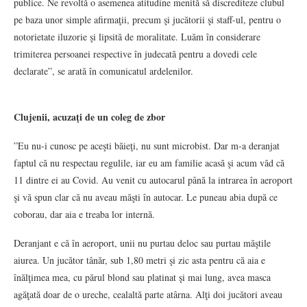
publice. Ne revoltă o asemenea atitudine menită să discrediteze clubul
pe baza unor simple afirmaţii, precum şi jucătorii şi staff-ul, pentru o
notorietate iluzorie şi lipsită de moralitate. Luăm în considerare
trimiterea persoanei respective în judecată pentru a dovedi cele
declarate”, se arată în comunicatul ardelenilor.
Clujenii, acuzaţi de un coleg de zbor
”Eu nu-i cunosc pe aceşti băieţi, nu sunt microbist. Dar m-a deranjat
faptul că nu respectau regulile, iar eu am familie acasă şi acum văd că
11 dintre ei au Covid. Au venit cu autocarul până la intrarea în aeroport
şi vă spun clar că nu aveau măşti în autocar. Le puneau abia după ce
coborau, dar aia e treaba lor internă.
Deranjant e că în aeroport, unii nu purtau deloc sau purtau măştile
aiurea. Un jucător tânăr, sub 1,80 metri şi zic asta pentru că aia e
înălţimea mea, cu părul blond sau platinat şi mai lung, avea masca
agăţată doar de o ureche, cealaltă parte atârna. Alţi doi jucători aveau