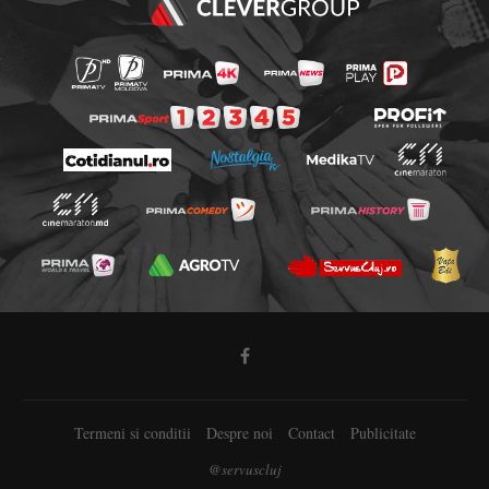
Termeni si conditii
Despre noi
Contact
Publicitate
@servuscluj