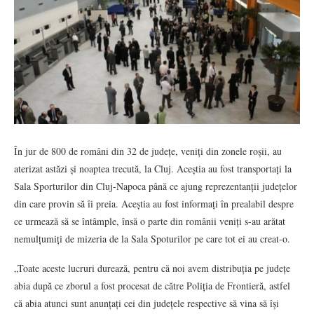
În jur de 800 de români din 32 de județe, veniți din zonele roșii, au
aterizat astăzi și noaptea trecută, la Cluj. Aceștia au fost transportați la
Sala Sporturilor din Cluj-Napoca până ce ajung reprezentanții județelor
din care provin să îi preia. Aceștia au fost informați în prealabil despre
ce urmează să se întâmple, însă o parte din românii veniți s-au arătat
nemulțumiți de mizeria de la Sala Spoturilor pe care tot ei au creat-o.
„Toate aceste lucruri durează, pentru că noi avem distribuția pe județe
abia după ce zborul a fost procesat de către Poliția de Frontieră, astfel
că abia atunci sunt anunțați cei din județele respective să vina să își