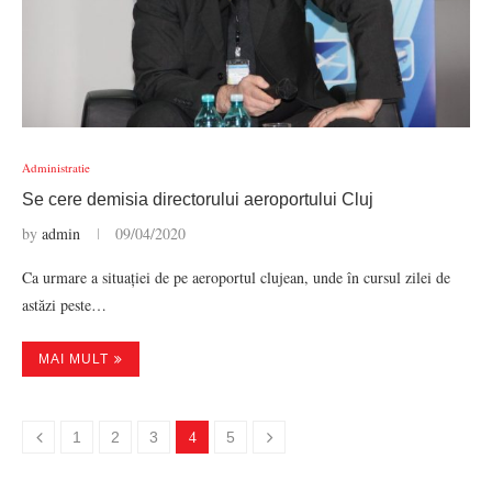
Administratie
Se cere demisia directorului aeroportului Cluj
by
admin
09/04/2020
Ca urmare a situației de pe aeroportul clujean, unde în cursul zilei de
astăzi peste…
MAI MULT
4
1
2
3
5