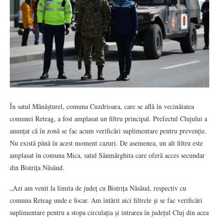
În satul Mănășturel, comuna Cuzdrioara, care se află în vecinătatea
comunei Reteag, a fost amplasat un filtru principal. Prefectul Clujului a
anunțat că în zonă se fac acum verificări suplimentare pentru prevenție.
Nu există până în acest moment cazuri. De asemenea, un alt filtru este
amplasat în comuna Mica, satul Sânmărghita care oferă acces secundar
din Bistrița Năsăud.
„Azi am venit la limita de județ cu Bistrița Năsăud, respectiv cu
comuna Reteag unde e focar. Am întărit aici filtrele și se fac verificări
suplimentare pentru a stopa circulația și intrarea în județul Cluj din acea