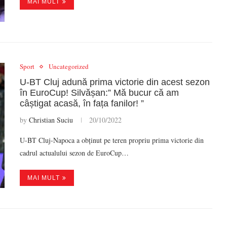
MAI MULT
Sport
Uncategorized
U-BT Cluj adună prima victorie din acest sezon
în EuroCup! Silvășan:” Mă bucur că am
câștigat acasă, în fața fanilor! ”
by
Christian Suciu
20/10/2022
U-BT Cluj-Napoca a obținut pe teren propriu prima victorie din
cadrul actualului sezon de EuroCup…
MAI MULT