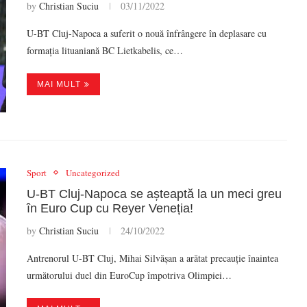
by
Christian Suciu
03/11/2022
U-BT Cluj-Napoca a suferit o nouă înfrângere în deplasare cu
formația lituaniană BC Lietkabelis, ce…
MAI MULT
Sport
Uncategorized
U-BT Cluj-Napoca se așteaptă la un meci greu
în Euro Cup cu Reyer Veneția!
by
Christian Suciu
24/10/2022
Antrenorul U-BT Cluj, Mihai Silvășan a arătat precauție înaintea
următorului duel din EuroCup împotriva Olimpiei…