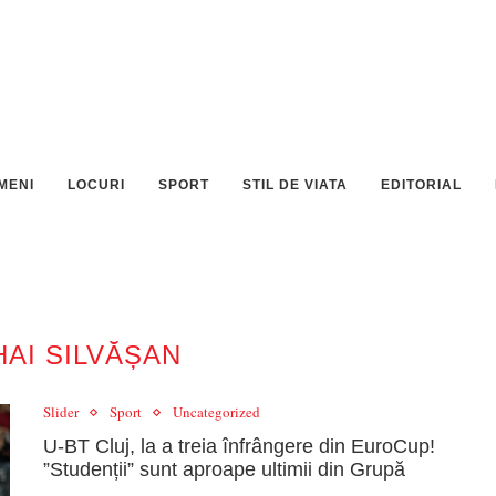
MENI
LOCURI
SPORT
STIL DE VIATA
EDITORIAL
HAI SILVĂȘAN
Slider
Sport
Uncategorized
U-BT Cluj, la a treia înfrângere din EuroCup!
”Studenții” sunt aproape ultimii din Grupă