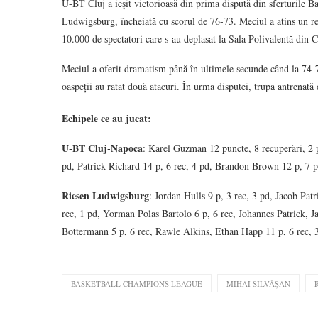
U-BT Cluj a ieșit victorioasă din prima dispută din sferturile
Ludwigsburg, încheiată cu scorul de 76-73. Meciul a atins un rec
10.000 de spectatori care s-au deplasat la Sala Polivalentă din C
Meciul a oferit dramatism până în ultimele secunde când la 74-
oaspeții au ratat două atacuri. În urma disputei, trupa antrenată
Echipele ce au jucat:
U-BT Cluj-Napoca
: Karel Guzman 12 puncte, 8 recuperări, 2 p
pd, Patrick Richard 14 p, 6 rec, 4 pd, Brandon Brown 12 p, 7 pd
Riesen Ludwigsburg
: Jordan Hulls 9 p, 3 rec, 3 pd, Jacob Pat
rec, 1 pd, Yorman Polas Bartolo 6 p, 6 rec, Johannes Patrick,
Bottermann 5 p, 6 rec, Rawle Alkins, Ethan Happ 11 p, 6 rec, 
BASKETBALL CHAMPIONS LEAGUE
MIHAI SILVĂȘAN