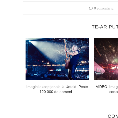
0 comentariu
TE-AR PU
l doilea la
Imagini excepționale la Untold! Peste
VIDEO. Imagi
120.000 de oameni...
conce
CO