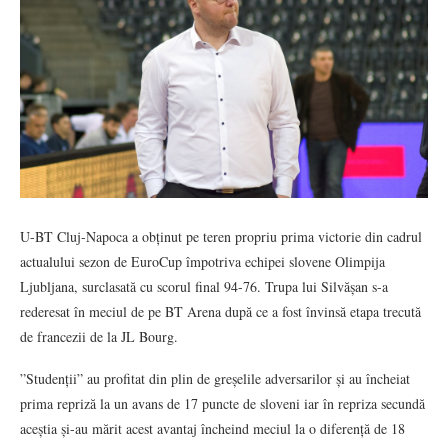
U-BT Cluj-Napoca a obținut pe teren propriu prima victorie din cadrul
actualului sezon de EuroCup împotriva echipei slovene Olimpija
Ljubljana, surclasată cu scorul final 94-76. Trupa lui Silvășan s-a
rederesat în meciul de pe BT Arena după ce a fost învinsă etapa trecută
de francezii de la JL Bourg.
”Studenții” au profitat din plin de greșelile adversarilor și au încheiat
prima repriză la un avans de 17 puncte de sloveni iar în repriza secundă
aceștia și-au mărit acest avantaj încheind meciul la o diferență de 18