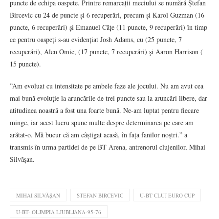
puncte de echipa oaspete. Printre remarcații meciului se numără Ștefan
Bircevic cu 24 de puncte și 6 recuperări, precum și Karol Guzman (16
puncte, 6 recuperări) și Emanuel Cățe (11 puncte, 9 recuperări) în timp
ce pentru oaspeți s-au evidențiat Josh Adams, cu (25 puncte, 7
recuperări), Alen Omic, (17 puncte, 7 recuperări) şi Aaron Harrison (
15 puncte).
”Am evoluat cu intensitate pe ambele faze ale jocului. Nu am avut cea
mai bună evoluție la aruncările de trei puncte sau la aruncări libere, dar
atitudinea noastră a fost una foarte bună. Ne-am luptat pentru fiecare
minge, iar acest lucru spune multe despre determinarea pe care am
arătat-o. Mă bucur că am câștigat acasă, în fața fanilor noștri.” a
transmis în urma partidei de pe BT Arena, antrenorul clujenilor, Mihai
Silvășan.
MIHAI SILVĂȘAN
STEFAN BIRCEVIC
U-BT CLUJ EURO CUP
U-BT- OLJMPIA LJUBLJANA-95-76