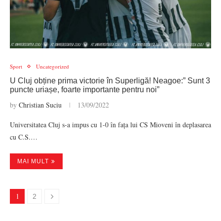
Sport
Uncategorized
U Cluj obține prima victorie în Superligă! Neagoe:” Sunt 3
puncte uriașe, foarte importante pentru noi”
by
Christian Suciu
13/09/2022
Universitatea Cluj s-a impus cu 1-0 în fața lui CS Mioveni în deplasarea
cu C.S.…
MAI MULT
1
2