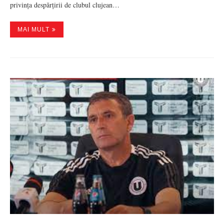
privința despărțirii de clubul clujean…
MAI MULT