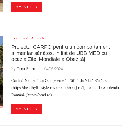
MAI MULT
Eveniment
Slider
Proiectul CARPO pentru un comportament
alimentar sănătos, inițiat de UBB MED cu
ocazia Zilei Mondiale a Obezității
by
Oana Spiru
04/03/2024
Centrul Național de Competențe în Stilul de Viață Sănătos
(https://healthylifestyle.research.ubbcluj.ro/), fondat de Academia
Română (https://acad.ro)…
MAI MULT