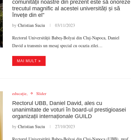
comunității noastre din prezent este să onoreze
trecutul magnific al acestei universități și să
învețe din el”
by
Christian Suciu
03/11/2023
Rectorul Universității Babeș-Bolyai din Cluj-Napoca, Daniel
David a transmis un mesaj special cu ocazia zilei…
MAI MULT
educație,
Slider
Rectorul UBB, Daniel David, ales cu
unanimitate de voturi în board-ul prestigioasei
organizații internaționale GUILD
by
Christian Suciu
27/10/2023
Rectorul Universității Babeș-Bolyai din Cluj-Napoca (UBB), prof.