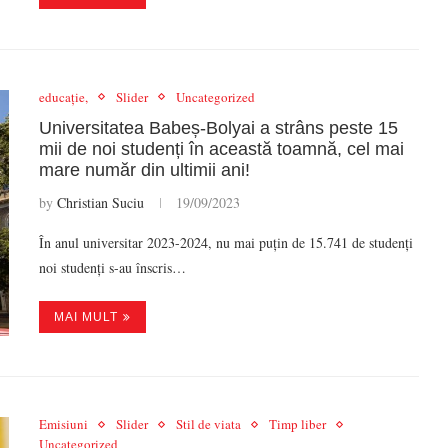
educație,
Slider
Uncategorized
Universitatea Babeș-Bolyai a strâns peste 15
mii de noi studenți în această toamnă, cel mai
mare număr din ultimii ani!
by
Christian Suciu
19/09/2023
În anul universitar 2023-2024, nu mai puțin de 15.741 de studenți
noi studenți s-au înscris…
MAI MULT
Emisiuni
Slider
Stil de viata
Timp liber
Uncategorized