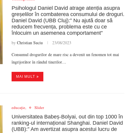
Psihologul Daniel David atrage atenția asupra
greșelilor în combaterea consumului de droguri.
Daniel David (UBB Cluj):” Nu ajută doar să
reducem frecvența, problema este cu ce
înlocuim un asemenea comportament”
by
Christian Suciu
23/08/2023
Consumul drogurilor de mare risc a devenit un fenomen tot mai
îngrijorător în rândul tinerilor…
MAI MULT
educație,
Slider
Universitatea Babeș-Bolyai, out din top 1000 în
ranking-ul internațional Shanghai. Daniel David
(UBB):” Am avertizat asupra acestui lucru de