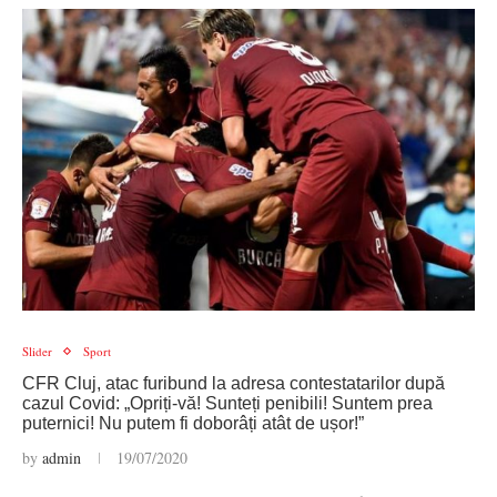
Slider
Sport
CFR Cluj, atac furibund la adresa contestatarilor după
cazul Covid: „Opriți-vă! Sunteți penibili! Suntem prea
puternici! Nu putem fi doborâți atât de ușor!”
by
admin
19/07/2020