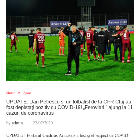
Slider
Sport
UPDATE: Dan Petrescu și un fotbalist de la CFR Cluj au
fost depistați pozitiv cu COVID-19! „Feroviarii” ajung la 11
cazuri de coronavirus
by
admin
22/07/2020
UPDATE | Portarul Giedrius Arlauskis a fost şi el suspect de COVID-