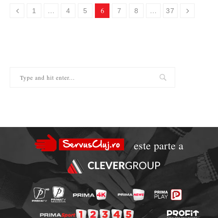
…
6
…
1
4
5
7
8
37
este parte a