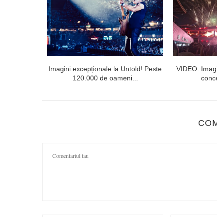
l doilea la
Imagini excepționale la Untold! Peste
VIDEO. Imagi
120.000 de oameni...
conce
CO