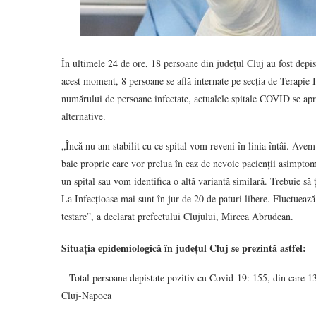
În ultimele 24 de ore, 18 persoane din județul Cluj au fost depi
acest moment, 8 persoane se află internate pe secția de Terapie In
numărului de persoane infectate, actualele spitale COVID se apro
alternative.
„Încă nu am stabilit cu ce spital vom reveni în linia întâi. Avem
baie proprie care vor prelua în caz de nevoie pacienții asimpto
un spital sau vom identifica o altă variantă similară. Trebuie să 
La Infecțioase mai sunt în jur de 20 de paturi libere. Fluctuează 
testare”, a declarat prefectului Clujului, Mircea Abrudean.
Situația epidemiologică în județul Cluj se prezintă astfel:
– Total persoane depistate pozitiv cu Covid-19: 155, din care 138
Cluj-Napoca