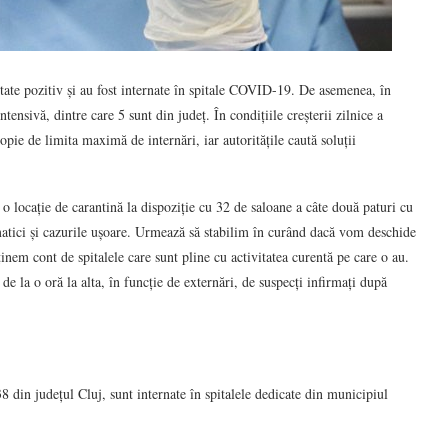
state pozitiv și au fost internate în spitale COVID-19. De asemenea, în
tensivă, dintre care 5 sunt din județ. În condițiile creșterii zilnice a
pie de limita maximă de internări, iar autoritățile caută soluții
 o locație de carantină la dispoziție cu 32 de saloane a câte două paturi cu
matici și cazurile ușoare. Urmează să stabilim în curând dacă vom deschide
ținem cont de spitalele care sunt pline cu activitatea curentă pe care o au.
de la o oră la alta, în funcție de externări, de suspecți infirmați după
 din județul Cluj, sunt internate în spitalele dedicate din municipiul