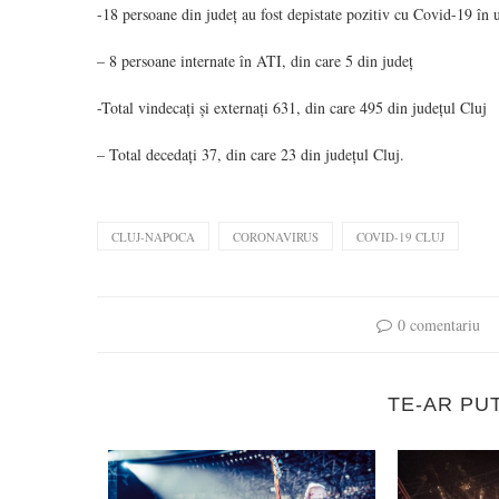
-18 persoane din județ au fost depistate pozitiv cu Covid-19 în u
– 8 persoane internate în ATI, din care 5 din județ
-Total vindecați și externați 631, din care 495 din județul Cluj
– Total decedați 37, din care 23 din județul Cluj.
CLUJ-NAPOCA
CORONAVIRUS
COVID-19 CLUJ
0 comentariu
TE-AR PU