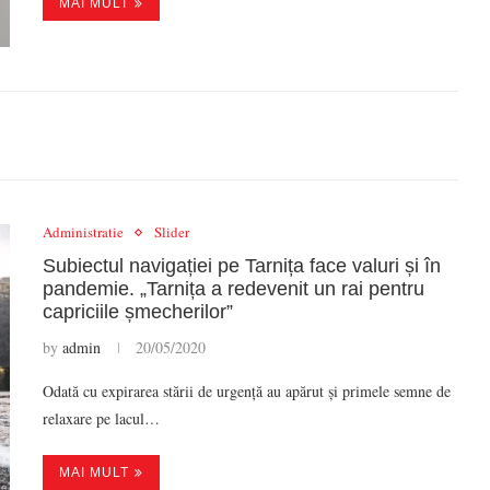
MAI MULT
Administratie
Slider
Subiectul navigației pe Tarnița face valuri și în
pandemie. „Tarnița a redevenit un rai pentru
capriciile șmecherilor”
by
admin
20/05/2020
Odată cu expirarea stării de urgență au apărut și primele semne de
relaxare pe lacul…
MAI MULT