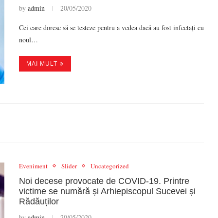
by
admin
20/05/2020
Cei care doresc să se testeze pentru a vedea dacă au fost infectați cu
noul…
MAI MULT
Eveniment
Slider
Uncategorized
Noi decese provocate de COVID-19. Printre
victime se numără și Arhiepiscopul Sucevei și
Rădăuților
by
admin
20/05/2020