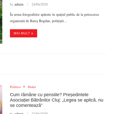
by
admin
24/06/2020
În urma fotografiilor apărute în spațiul public de la petrecerea
organizată de Rareș Bogdan, polițiștii…
MAI MULT
Politica
Slider
Cum rămâne cu pensiile? Președintele
Asociației Bătrânilor Cluj: „Legea se aplică, nu
se comentează”
by
admin
23/06/2020