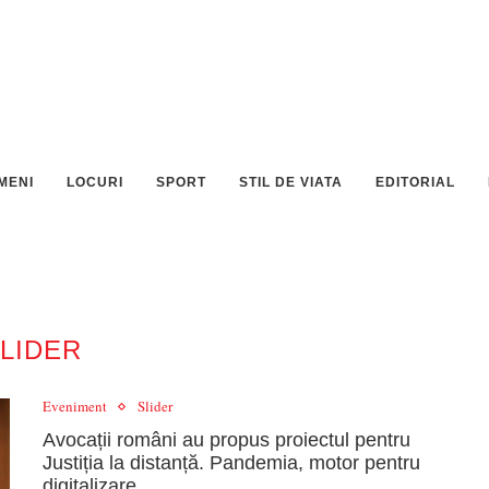
MENI
LOCURI
SPORT
STIL DE VIATA
EDITORIAL
LIDER
Eveniment
Slider
Avocații români au propus proiectul pentru
Justiția la distanță. Pandemia, motor pentru
digitalizare