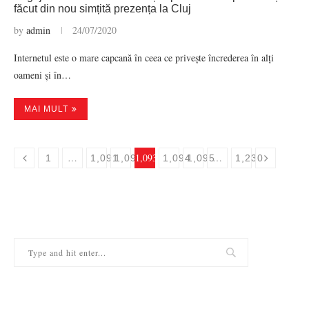
făcut din nou simțită prezența la Cluj
by
admin
24/07/2020
Internetul este o mare capcană în ceea ce privește încrederea în alți
oameni și în…
MAI MULT
…
1,093
…
1
1,091
1,092
1,094
1,095
1,230