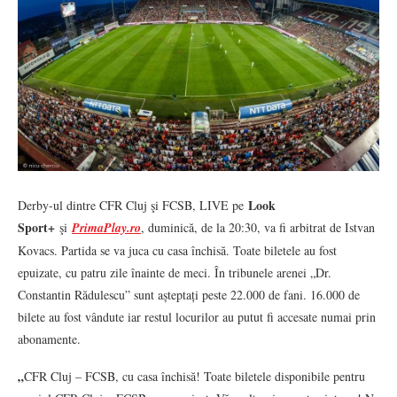
Look
Derby-ul dintre CFR Cluj şi FCSB, LIVE pe
Sport+
şi
PrimaPlay.ro
, duminică, de la 20:30, va fi arbitrat de Istvan
Kovacs. Partida se va juca cu casa închisă. Toate biletele au fost
epuizate, cu patru zile înainte de meci. În tribunele arenei „Dr.
Constantin Rădulescu” sunt așteptați peste 22.000 de fani. 16.000 de
bilete au fost vândute iar restul locurilor au putut fi accesate numai prin
abonamente.
„
CFR Cluj – FCSB, cu casa închisă! Toate biletele disponibile pentru