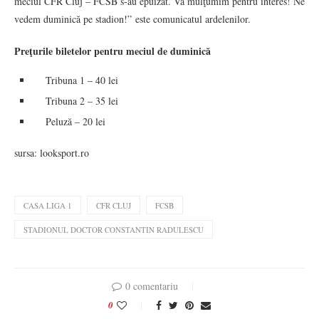
meciul CFR Cluj – FCSB s-au epuizat. Vă mulţumim pentru interes! Ne
vedem duminică pe stadion!” este comunicatul ardelenilor.
Preţurile biletelor pentru meciul de duminică
Tribuna 1 – 40 lei
Tribuna 2 – 35 lei
Peluză – 20 lei
sursa: looksport.ro
CASA LIGA 1
CFR CLUJ
FCSB
STADIONUL DOCTOR CONSTANTIN RADULESCU
0 comentariu
0