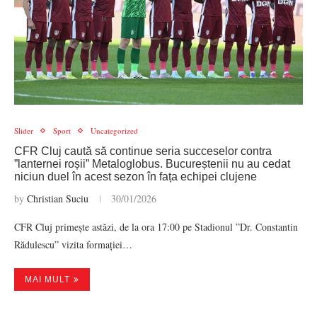
Slider
Sport
Uncategorized
CFR Cluj caută să continue seria succeselor contra
”lanternei roșii” Metaloglobus. Bucureștenii nu au cedat
niciun duel în acest sezon în fața echipei clujene
by
Christian Suciu
30/01/2026
CFR Cluj primește astăzi, de la ora 17:00 pe Stadionul ”Dr. Constantin
Rădulescu” vizita formației…
MAI MULT