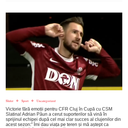
Slider
Sport
Uncategorized
Victorie fără emoții pentru CFR Cluj în Cupă cu CSM
Slatina! Adrian Păun a cerut suporterilor să vină în
sprijinul echipei după cel mai clar succes al clujenilor din
acest sezon:” Îmi dau viața pe teren și mă aștept ca