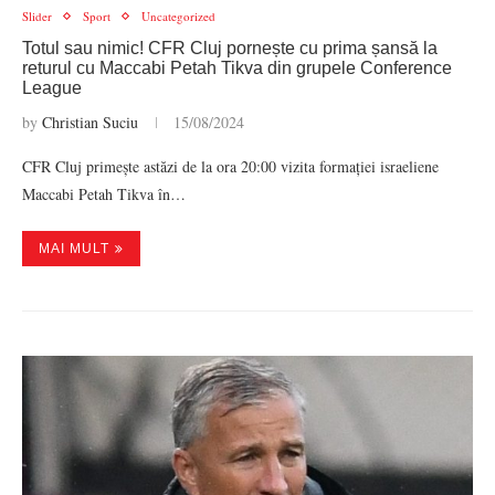
Slider
Sport
Uncategorized
Totul sau nimic! CFR Cluj pornește cu prima șansă la
returul cu Maccabi Petah Tikva din grupele Conference
League
by
Christian Suciu
15/08/2024
CFR Cluj primește astăzi de la ora 20:00 vizita formației israeliene
Maccabi Petah Tikva în…
MAI MULT