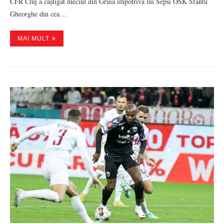
CFR Cluj a câștigat meciul din Gruia împotriva lui Sepsi OSK Sfântu
Gheorghe din cea…
MAI MULT