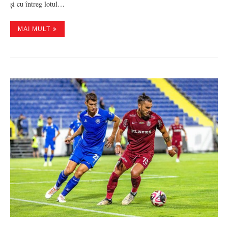
și cu întreg lotul…
MAI MULT