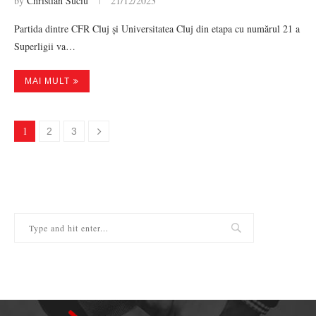
by
Christian Suciu
21/12/2023
Partida dintre CFR Cluj și Universitatea Cluj din etapa cu numărul 21 a
Superligii va…
MAI MULT
1
2
3