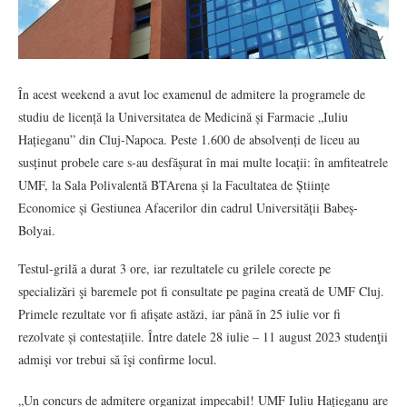
În acest weekend a avut loc examenul de admitere la programele de
studiu de licență la Universitatea de Medicină și Farmacie „Iuliu
Hațieganu” din Cluj-Napoca. Peste 1.600 de absolvenți de liceu au
susținut probele care s-au desfășurat în mai multe locații: în amfiteatrele
UMF, la Sala Polivalentă BTArena și la Facultatea de Științe
Economice și Gestiunea Afacerilor din cadrul Universității Babeș-
Bolyai.
Testul-grilă a durat 3 ore, iar rezultatele cu grilele corecte pe
specializări şi baremele pot fi consultate pe pagina creată de UMF Cluj.
Primele rezultate vor fi afişate astăzi, iar până în 25 iulie vor fi
rezolvate și contestațiile. Între datele 28 iulie – 11 august 2023 studenţii
admişi vor trebui să îşi confirme locul.
„Un concurs de admitere organizat impecabil! UMF Iuliu Hațieganu are