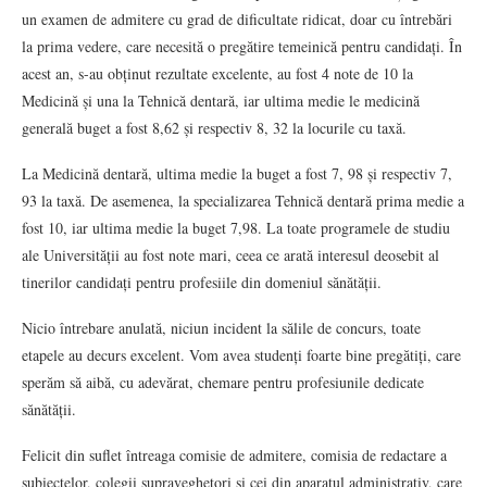
un examen de admitere cu grad de dificultate ridicat, doar cu întrebări
la prima vedere, care necesită o pregătire temeinică pentru candidați. În
acest an, s-au obținut rezultate excelente, au fost 4 note de 10 la
Medicină și una la Tehnică dentară, iar ultima medie le medicină
generală buget a fost 8,62 și respectiv 8, 32 la locurile cu taxă.
La Medicină dentară, ultima medie la buget a fost 7, 98 și respectiv 7,
93 la taxă. De asemenea, la specializarea Tehnică dentară prima medie a
fost 10, iar ultima medie la buget 7,98. La toate programele de studiu
ale Universității au fost note mari, ceea ce arată interesul deosebit al
tinerilor candidați pentru profesiile din domeniul sănătății.
Nicio întrebare anulată, niciun incident la sălile de concurs, toate
etapele au decurs excelent. Vom avea studenți foarte bine pregătiți, care
sperăm să aibă, cu adevărat, chemare pentru profesiunile dedicate
sănătății.
Felicit din suflet întreaga comisie de admitere, comisia de redactare a
subiectelor, colegii supraveghetori și cei din aparatul administrativ, care