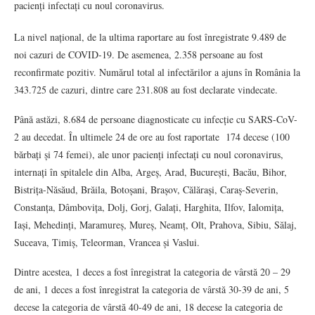
pacienți infectați cu noul coronavirus.
La nivel național, de la ultima raportare au fost înregistrate 9.489 de
noi cazuri de COVID-19. De asemenea, 2.358 persoane au fost
reconfirmate pozitiv. Numărul total al infectărilor a ajuns în România la
343.725 de cazuri, dintre care 231.808 au fost declarate vindecate.
Până astăzi, 8.684 de persoane diagnosticate cu infecție cu SARS-CoV-
2 au decedat. În ultimele 24 de ore au fost raportate 174 decese (100
bărbați și 74 femei), ale unor pacienți infectați cu noul coronavirus,
internați în spitalele din Alba, Argeș, Arad, București, Bacău, Bihor,
Bistrița-Năsăud, Brăila, Botoșani, Brașov, Călărași, Caraș-Severin,
Constanța, Dâmbovița, Dolj, Gorj, Galați, Harghita, Ilfov, Ialomița,
Iași, Mehedinți, Maramureș, Mureș, Neamț, Olt, Prahova, Sibiu, Sălaj,
Suceava, Timiș, Teleorman, Vrancea și Vaslui.
Dintre acestea, 1 deces a fost înregistrat la categoria de vârstă 20 – 29
de ani, 1 deces a fost înregistrat la categoria de vârstă 30-39 de ani, 5
decese la categoria de vârstă 40-49 de ani, 18 decese la categoria de