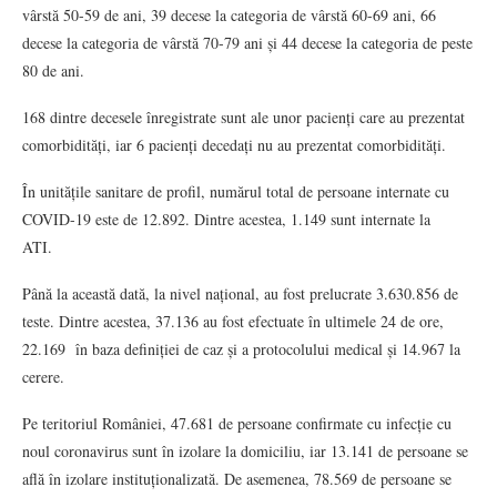
vârstă 50-59 de ani, 39 decese la categoria de vârstă 60-69 ani, 66
decese la categoria de vârstă 70-79 ani și 44 decese la categoria de peste
80 de ani.
168 dintre decesele înregistrate sunt ale unor pacienți care au prezentat
comorbidități, iar 6 pacienți decedați nu au prezentat comorbidități.
În unitățile sanitare de profil, numărul total de persoane internate cu
COVID-19 este de 12.892. Dintre acestea, 1.149 sunt internate la
ATI.
Până la această dată, la nivel național, au fost prelucrate 3.630.856 de
teste. Dintre acestea, 37.136 au fost efectuate în ultimele 24 de ore,
22.169 în baza definiției de caz și a protocolului medical și 14.967 la
cerere.
Pe teritoriul României, 47.681 de persoane confirmate cu infecție cu
noul coronavirus sunt în izolare la domiciliu, iar 13.141 de persoane se
află în izolare instituționalizată. De asemenea, 78.569 de persoane se