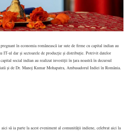
i pregnant în economia românească iar sute de firme cu capital indian au
u IT-ul dar și sectoarele de producție și distribuție. Potrivit datelor
tal social indian au realizat investiții în țara noastră în decursul
dențiată și de Dr. Manoj Kumar Mohapatra, Ambasadorul Indiei în România.
aici să ia parte la acest eveniment al comunității indiene, celebrat aici la