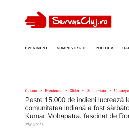
EVENIMENT
ADMINISTRATIE
POLITICA
OA
Cultura
Eveniment
Slider
Stil de viata
Uncatego
Peste 15.000 de indieni lucrează l
comunitatea indiană a fost sărbător
Kumar Mohapatra, fascinat de R
27/01/2026