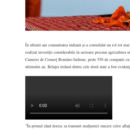
În ultimii ani comunitatea indiană și-a consolidat un rol tot ma
realizat investiții considerabile în sectoare precum agricultura sa
Camerei de Comerț Româno-Indiene, peste 550 de companii cu capi
ultimului an. Relația strânsă dintre cele două state a fost evi
”În primul rând doresc sa transmit mulțumiri sincere celor aflați 