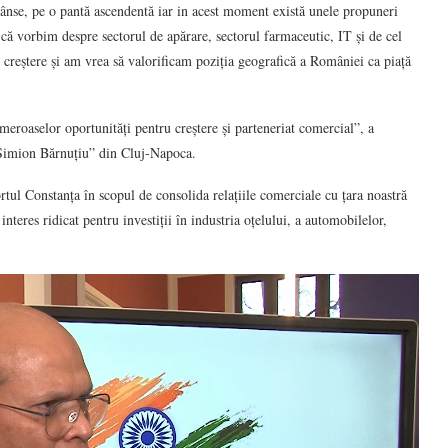
rânse, pe o pantă ascendentă iar in acest moment există unele propuneri
 că vorbim despre sectorul de apărare, sectorul farmaceutic, IT și de cel
creștere și am vrea să valorificam poziția geografică a României ca piață
roaselor oportunități pentru creștere și parteneriat comercial”, a
 ”Simion Bărnuțiu” din Cluj-Napoca.
rtul Constanța în scopul de consolida relațiile comerciale cu țara noastră
nteres ridicat pentru investiții în industria oțelului, a automobilelor,