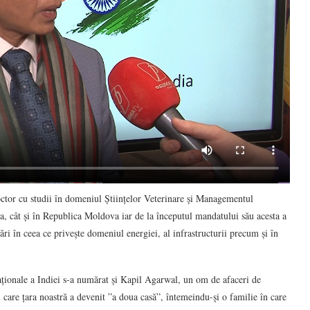
tor cu studii în domeniul Științelor Veterinare și Managementul
, cât și în Republica Moldova iar de la începutul mandatului său acesta a
țări în ceea ce privește domeniul energiei, al infrastructurii precum și în
naționale a Indiei s-a numărat și Kapil Agarwal, un om de afaceri de
 care țara noastră a devenit ”a doua casă”, întemeindu-și o familie în care