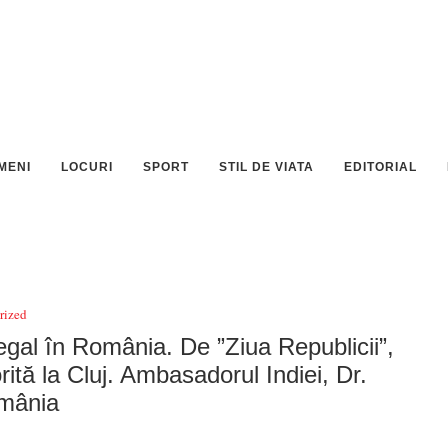
MENI
LOCURI
SPORT
STIL DE VIATA
EDITORIAL
rized
egal în România. De ”Ziua Republicii”,
ită la Cluj. Ambasadorul Indiei, Dr.
omânia