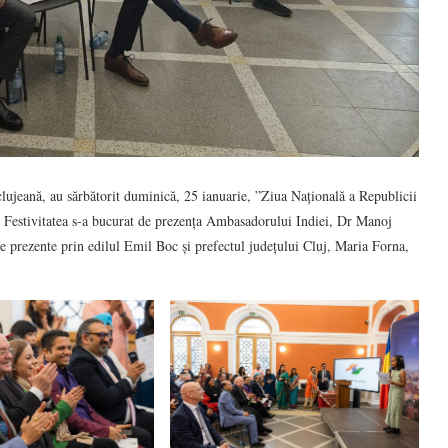
 clujeană, au sărbătorit duminică, 25 ianuarie, ”Ziua Națională a Republicii
. Festivitatea s-a bucurat de prezența Ambasadorului Indiei, Dr Manoj
e prezente prin edilul Emil Boc și prefectul județului Cluj, Maria Forna,