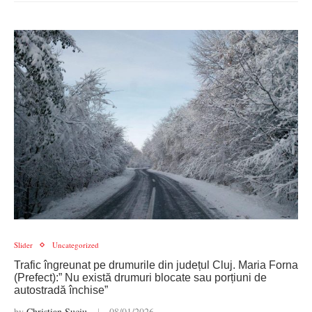
Slider
Uncategorized
Trafic îngreunat pe drumurile din județul Cluj. Maria Forna
(Prefect):” Nu există drumuri blocate sau porțiuni de
autostradă închise”
by
Christian Suciu
08/01/2026