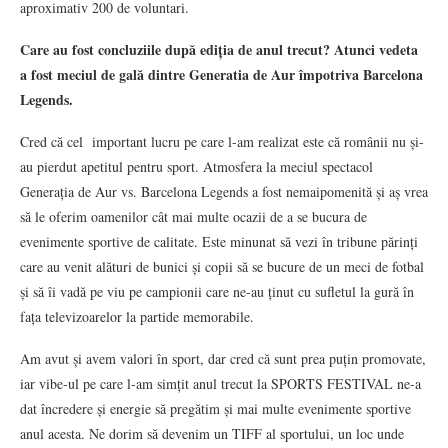
aproximativ 200 de voluntari.
Care au fost concluziile după ediția de anul trecut? Atunci vedeta
a fost meciul de gală dintre Generatia de Aur împotriva Barcelona
Legends.
Cred că cel important lucru pe care l-am realizat este că românii nu și-
au pierdut apetitul pentru sport. Atmosfera la meciul spectacol
Generația de Aur vs. Barcelona Legends a fost nemaipomenită și aș vrea
să le oferim oamenilor cât mai multe ocazii de a se bucura de
evenimente sportive de calitate. Este minunat să vezi în tribune părinți
care au venit alături de bunici și copii să se bucure de un meci de fotbal
și să îi vadă pe viu pe campionii care ne-au ținut cu sufletul la gură în
fața televizoarelor la partide memorabile.
Am avut și avem valori în sport, dar cred că sunt prea puțin promovate,
iar vibe-ul pe care l-am simțit anul trecut la SPORTS FESTIVAL ne-a
dat încredere și energie să pregătim și mai multe evenimente sportive
anul acesta. Ne dorim să devenim un TIFF al sportului, un loc unde