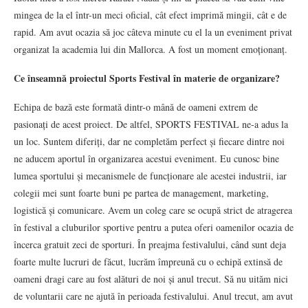
mingea de la el într-un meci oficial, cât efect imprimă mingii, cât e de
rapid. Am avut ocazia să joc câteva minute cu el la un eveniment privat
organizat la academia lui din Mallorca. A fost un moment emoționanț.
Ce înseamnă proiectul Sports Festival în materie de organizare?
Echipa de bază este formată dintr-o mână de oameni extrem de
pasionați de acest proiect. De altfel, SPORTS FESTIVAL ne-a adus la
un loc. Suntem diferiți, dar ne completăm perfect și fiecare dintre noi
ne aducem aportul în organizarea acestui eveniment. Eu cunosc bine
lumea sportului și mecanismele de funcționare ale acestei industrii, iar
colegii mei sunt foarte buni pe partea de management, marketing,
logistică și comunicare. Avem un coleg care se ocupă strict de atragerea
în festival a cluburilor sportive pentru a putea oferi oamenilor ocazia de
încerca gratuit zeci de sporturi. În preajma festivalului, când sunt deja
foarte multe lucruri de făcut, lucrăm împreună cu o echipă extinsă de
oameni dragi care au fost alături de noi și anul trecut. Să nu uităm nici
de voluntarii care ne ajută în perioada festivalului. Anul trecut, am avut