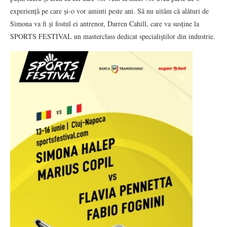
experiență pe care și-o vor aminti peste ani. Să nu uităm că alături de
Simona va fi și fostul ei antrenor, Darren Cahill, care va susține la
SPORTS FESTIVAL un masterclass dedicat specialiștilor din industrie.