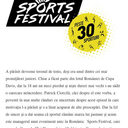
A părăsit devreme terenul de tenis, deși era unul dintre cei mai
promițători juniori. Chiar a făcut parte din lotul României de Cupa
Davis, dar la 18 ani un meci pierdut și niște dureri mai vechi i-au sădit
o oarecare neîncredere. Patrick Ciorcilă, căci despre el este vorba, a
povestit în mai multe rânduri cu sinceritate despre acest episod în care
motivația l-a părăsit și s-a lăsat acaparat de alte preocupări. Dar la fel
de sincer și-a dat seama că sportul rămâne marea lui pasiune și acum
este managerul unui eveniment unic în România: Sports Festival, care