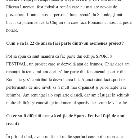
Răzvan Lucescu, fost fotbalist român care nu mai are nevoie de
prezentare. L-am cunoscut personal luna trecută, la Salonic, și mă
bucur că putem aduce la Cluj un om care face România cunoscută peste
hotare.
Cum e ca la 22 de ani să faci parte dintr-un asemenea proiect?
Pot să spun că sunt mândru că fac parte din echipa SPORTS
FESTIVAL, un proiect care se dezvoltă atât de frumos. Chiar dacă am
renunțat la tenis, mi-am dorit să fac parte din fenomenul sportiv din
România și să contribui la dezvoltarea lui. Atunci când faci sport de
performanță de mic înveți să fi mult mai organizat și prioritățile ți se
schimbă. Am renunțat la o copilărie clasică, dar am câștigat în schimb
multe abilități și cunoștințe în domeniul sportiv, iar acum le valorific.
Cu ce va fi diferită această ediție de Sports Festival față de anul
trecut?
În primul rând, avem mult mai multe sporturi care pot fi încercate