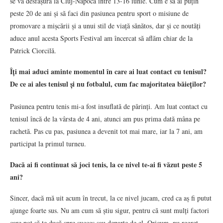
se va desfășura la Cluj-Napoca între 13-16 iunie. Cum e să ai puțin
peste 20 de ani și să faci din pasiunea pentru sport o misiune de
promovare a mișcării și a unui stil de viață sănătos, dar și ce noutăți
aduce anul acesta Sports Festival am încercat să aflăm chiar de la
Patrick Ciorcilă.
Îți mai aduci aminte momentul în care ai luat contact cu tenisul?
De ce ai ales tenisul și nu fotbalul, cum fac majoritatea băieților?
Pasiunea pentru tenis mi-a fost insuflată de părinți. Am luat contact cu
tenisul încă de la vârsta de 4 ani, atunci am pus prima dată mâna pe
rachetă. Pas cu pas, pasiunea a devenit tot mai mare, iar la 7 ani, am
participat la primul turneu.
Dacă ai fi continuat să joci tenis, la ce nivel te-ai fi văzut peste 5
ani?
Sincer, dacă mă uit acum în trecut, la ce nivel jucam, cred ca aș fi putut
ajunge foarte sus. Nu am cum să știu sigur, pentru că sunt mulți factori
care pot să te ducă spre succes sau departe de el. Oricum, nu regret