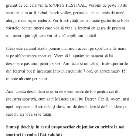
gratuit de cei care vin la SPORTS FESTIVAL. Vorbim de peste 30 de
sporturi cum ar fi fotbal, beach volley, petanque, caiac, tenis de masă,
alergare sau super enduro. Vor fi activități pentru toate gusturile și toate
vârstele, pentru tinerii care vor să vină la festival cu gașca de prieteni
sau pentru părinții care vor să vină copiii sau bunicii.
Ideea este că anul acesta punem mai mult accent pe sporturile de masă
și pe alfabetizarea sportivă. Vrem să îi ajutăm pe oameni să își
descopere pasiunea pentru sport. Am făcut și un calcul: toate sporturile
din festival pot fi încercate într-un circuit de 7 ore, cu aproximativ 15
minute alocate per sport.
Anul acesta deschidem și seria de evenimente de top pentru cei din
industria sportivă, cum ar fi Masterclassul lui Darren Cahill. Avem, mai
apoi, reprezentații stradale și show-uri de deschidere și de închidere pe
care nu ați vrea să le ratați.
Sunteți deschiși în cazul propunerilor clujenilor cu privire la noi
sporturi în cadrul festivalului?