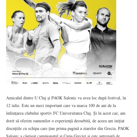
Amicalul dintre U Cluj și PAOK Salonic va avea loc după festival, în
12 iulie. Este un meci important care va marca 100 de ani de la
înființarea clubului sportiv FC Universitatea Cluj. Și în acest caz, am
dorit să oferim oamenilor o experiență deosebită, de aceea am inițiat
discuțiile cu echipa care ține prima pagină a ziarelor din Grecia. PAOK
Salonic a câștigat campionatul și Cupa Greciei și este antrenată de