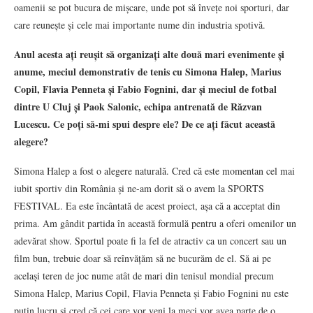
oamenii se pot bucura de mișcare, unde pot să învețe noi sporturi, dar
care reunește și cele mai importante nume din industria spotivă.
Anul acesta ați reușit să organizați alte două mari evenimente și
anume, meciul demonstrativ de tenis cu Simona Halep, Marius
Copil, Flavia Penneta și Fabio Fognini, dar și meciul de fotbal
dintre U Cluj și Paok Salonic, echipa antrenată de Răzvan
Lucescu. Ce poți să-mi spui despre ele? De ce ați făcut această
alegere?
Simona Halep a fost o alegere naturală. Cred că este momentan cel mai
iubit sportiv din România și ne-am dorit să o avem la SPORTS
FESTIVAL. Ea este încântată de acest proiect, așa că a acceptat din
prima. Am gândit partida în această formulă pentru a oferi omenilor un
adevărat show. Sportul poate fi la fel de atractiv ca un concert sau un
film bun, trebuie doar să reînvățăm să ne bucurăm de el. Să ai pe
același teren de joc nume atât de mari din tenisul mondial precum
Simona Halep, Marius Copil, Flavia Penneta și Fabio Fognini nu este
puțin lucru și cred că cei care vor veni la meci vor avea parte de o