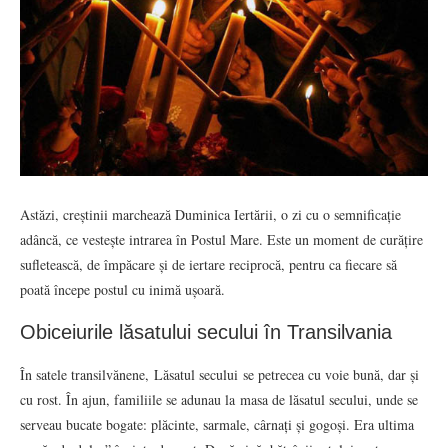
Astăzi, creștinii marchează Duminica Iertării, o zi cu o semnificație
adâncă, ce vestește intrarea în Postul Mare. Este un moment de curățire
sufletească, de împăcare și de iertare reciprocă, pentru ca fiecare să
poată începe postul cu inimă ușoară.
Obiceiurile lăsatului secului în Transilvania
În satele transilvănene, Lăsatul secului se petrecea cu voie bună, dar și
cu rost. În ajun, familiile se adunau la masa de lăsatul secului, unde se
serveau bucate bogate: plăcinte, sarmale, cârnați și gogoși. Era ultima