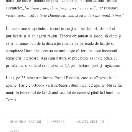
masă „de dulce” înainte de post. După cină, bătrânii satului rosteau
cuvintele:
„Iartă-mă frate, dacă ți-am greșit cu ceva!”
, iar răspunsul
venea firesc:
„Să te ierte Dumnezeu, cum și eu te iert din toată inima.”
În unele sate se aprindeau focuri în curți sau pe dealuri, simbol al
purificării și al alungării răului. Tinerii obișnuiau să joace, să cânte și
să-și ia rămas bun de la distracție înainte de perioada de liniște și
cumpătare.Duminica aceasta ne amintește că iertarea este începutul
renașterii interioare. Așa cum natura se pregătește să învie odată cu
primăvara, și sufletul omului se curăță prin iertare, post și rugăciune.
Luni, pe 23 februarie începe Postul Paştelui, care se sfârşeşte la 11
aprilie. Paștele ortodox va fi sărbătorit duminică, 12 aprilie. Nu se fac
nunţi în intervalul de la Lăsatul secului de carne şi până la Duminica
Tomii.
DUMINICA IERTARII
INVIERE
LASATUL SECULUI
PASTE