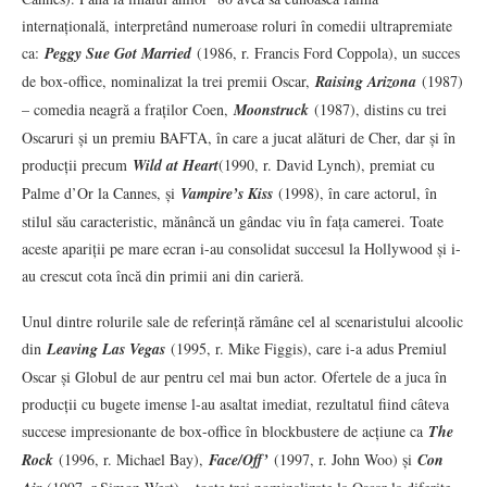
internațională, interpretând numeroase roluri în comedii ultrapremiate
ca:
Peggy Sue Got Married
(1986, r. Francis Ford Coppola), un succes
de box-office, nominalizat la trei premii Oscar,
Raising Arizona
(1987)
– comedia neagră a fraților Coen,
Moonst
r
uck
(1987), distins cu trei
Oscaruri și un premiu BAFTA, în care a jucat alături de Cher, dar și în
producții precum
Wild at Heart
(1990, r. David Lynch), premiat cu
Palme d’Or la Cannes, și
Vampire’s Kiss
(1998), în care actorul, în
stilul său caracteristic, mănâncă un gândac viu în fața camerei. Toate
aceste apariții pe mare ecran i-au consolidat succesul la Hollywood și i-
au crescut cota încă din primii ani din carieră.
Unul dintre rolurile sale de referință rămâne cel al scenaristului alcoolic
din
Leaving Las Vegas
(1995, r. Mike Figgis), care i-a adus Premiul
Oscar și Globul de aur pentru cel mai bun actor. Ofertele de a juca în
producții cu bugete imense l-au asaltat imediat, rezultatul fiind câteva
succese impresionante de box-office în blockbustere de acțiune ca
The
Rock
(1996, r. Michael Bay),
Face/Off’
(1997, r. John Woo) și
Con