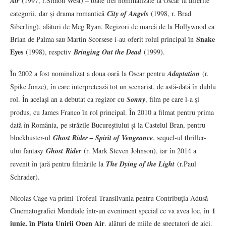
Air
(1997, r.Simon West) – toate trei nominalizate la Oscar la diferite
categorii, dar și drama romantică
City of Angels
(1998, r. Brad
Siberling), alături de Meg Ryan. Regizori de marcă de la Hollywood ca
Snake
Brian de Palma sau Martin Scorsese i-au oferit rolul principal în
Eyes
(1998), respctiv
Bringing Out the Dead
(1999).
În 2002 a fost nominalizat a doua oară la Oscar pentru
Adaptation
(r.
Spike Jonze), în care interpretează tot un scenarist, de astă-dată în dublu
rol. În același an a debutat ca regizor cu
Sonny
, film pe care l-a și
produs, cu James Franco în rol principal. În 2010 a filmat pentru prima
dată în România, pe străzile Bucureștiului și la Castelul Bran, pentru
blockbuster-ul
Ghost Rider – Spirit of Vengeance
, sequel-ul thriller-
ului fantasy
Ghost
Rider
(r. Mark Steven Johnson), iar în 2014 a
revenit în țară pentru filmările la
The Dying of the Light
(r.Paul
Schrader).
Nicolas Cage va primi Trofeul Transilvania pentru Contribuția Adusă
1
Cinematografiei Mondiale într-un eveniment special ce va avea loc, în
iunie, în Piața Unirii Open Air
, alături de miile de spectatori de aici.