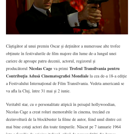
Câștigător al unui premiu Oscar și deținător a numeroase alte trofee
obținute în festivalurile de film majore din lume de-a lungul unei
cariere de aproape patru decenii, actorul, regizorul și
Nicolas Cage
Trofeul Transilvania pentru
producătorul
va primi
Contribuția Adusă Cinematografiei Mondiale
la cea de-a 18-a ediție
a Festivalului Internațional de Film Transilvania. Vedeta americană se
va afla la Cluj, între 31 mai și 2 iunie.
Veritabil star, cu o personalitate atipică în peisajul hollywoodian,
Nicolas Cage a creat roluri memorabile în cinema, trecând cu
dezinvoltură de la blockbuster la filme de autor, fiind unul dintre cei
mai bine cotați actori din toate timpurile. Născut pe 7 ianuarie 1964