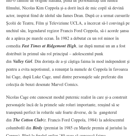
într-o familie de origine italiană, plină de personalități din lumea
filmului, Nicolas Kim Coppola și-a dorit încă de mic copil să devină
actor, inspirat fiind de idolul său James Dean. După ce a urmat cursurile
Școlii de Teatru, Film și Televiziune UCLA, a încercat să-l convingă pe
unchiul său, legendarul regizor Francis Ford Coppola, să-i acorde șansa
de a apărea pe marele ecran. În 1982 a debutat cu un rol minor în
comedia
Fast Times at Ridgemont High
, iar după numai un an a fost
distribuit în primul său rol principal – adolescentul punk
din
Valley
Girl
. Din dorința de a-și câștiga faima în mod independent și
pentru a evita nepotismul, a renunțat la numele de Coppola în favoarea
lui Cage, după Luke Cage, unul dintre personajele sale preferate din
colecția de benzi desenate Marvel Comics.
Nicolas Cage este cunoscut modul puternic realist în care și-a construit
personajele încă de la primele sale roluri importante, reușind să se
transpună perfect în rolurile sale foarte diverse, de la gangsterul
din
The Cotton Club
(r. Francis Ford Coppola, 1984) la adolescentul
columbofil din
Birdy
(premiat în 1985 cu Marele premiu al juriului la
Cannes). Până la finalul anilor ’80 avea să cunoască faima