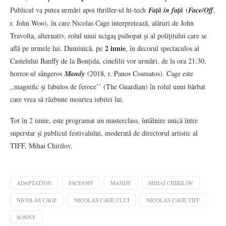
Publicul va putea urmări apoi thriller-ul hi-tech
Față în față
(
Face/Off
,
r. John Woo), în care Nicolas Cage interpretează, alături de John
Travolta, alternativ, rolul unui ucigaș psihopat și al polițitului care se
2 iunie
află pe urmele lui. Duminică, pe
, în decorul spectaculos al
Castelului Banffy de la Bonțida, cinefilii vor urmări, de la ora 21:30,
horror-ul sângeros
Mandy
(2018, r. Panos Cosmatos). Cage este
,,magnific și fabulos de feroce’’ (The Guardian) în rolul unui bărbat
care vrea să răzbune moartea iubitei lui.
Tot în 2 iunie, este programat un masterclass, întâlnire unică între
superstar și publicul festivalului, moderată de directorul artistic al
TIFF, Mihai Chirilov.
ADAPTATION
FACE/OFF
MANDY
MIHAI CHIRILOV
NICOLAS CAGE
NICOLAS CAGE CLUJ
NICOLAS CAGE TIFF
SONNY