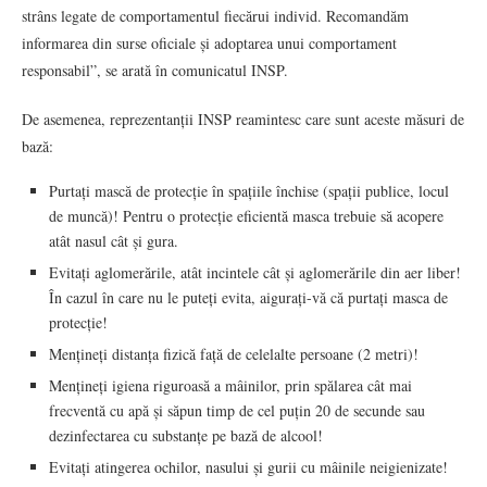
strâns legate de comportamentul fiecărui individ. Recomandăm
informarea din surse oficiale și adoptarea unui comportament
responsabil”, se arată în comunicatul INSP.
De asemenea, reprezentanții INSP reamintesc care sunt aceste măsuri de
bază:
Purtați mască de protecție în spațiile închise (spații publice, locul
de muncă)! Pentru o protecție eficientă masca trebuie să acopere
atât nasul cât și gura.
Evitați aglomerările, atât incintele cât și aglomerările din aer liber!
În cazul în care nu le puteți evita, aigurați-vă că purtați masca de
protecție!
Mențineți distanța fizică față de celelalte persoane (2 metri)!
Mențineți igiena riguroasă a mâinilor, prin spălarea cât mai
frecventă cu apă și săpun timp de cel puțin 20 de secunde sau
dezinfectarea cu substanțe pe bază de alcool!
Evitați atingerea ochilor, nasului și gurii cu mâinile neigienizate!