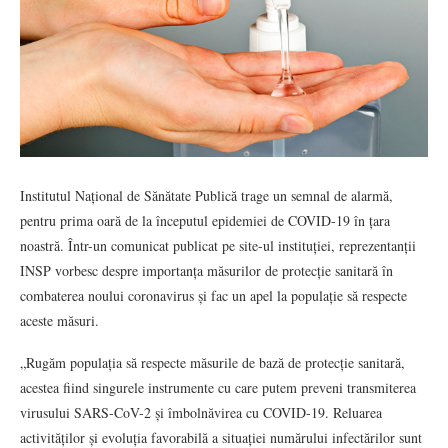
Institutul Național de Sănătate Publică trage un semnal de alarmă,
pentru prima oară de la începutul epidemiei de COVID-19 în țara
noastră. Într-un comunicat publicat pe site-ul instituției, reprezentanții
INSP vorbesc despre importanța măsurilor de protecție sanitară în
combaterea noului coronavirus și fac un apel la populație să respecte
aceste măsuri.
„Rugăm populația să respecte măsurile de bază de protecție sanitară,
acestea fiind singurele instrumente cu care putem preveni transmiterea
virusului SARS-CoV-2 și îmbolnăvirea cu COVID-19. Reluarea
activităților și evoluția favorabilă a situației numărului infectărilor sunt