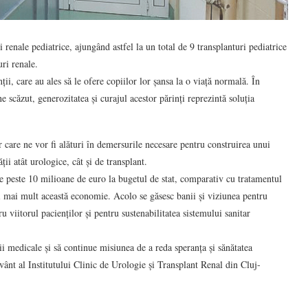
renale pediatrice, ajungând astfel la un total de 9 transplanturi pediatrice
ri renale.
nții, care au ales să le ofere copiilor lor șansa la o viață normală. În
scăzut, generozitatea și curajul acestor părinți reprezintă soluția
 care ne vor fi alături în demersurile necesare pentru construirea unui
ii atât urologice, cât și de transplant.
 peste 10 milioane de euro la bugetul de stat, comparativ cu tratamentul
și mai mult această economie. Acolo se găsesc banii și viziunea pentru
 viitorul pacienților și pentru sustenabilitatea sistemului sanitar
 medicale și să continue misiunea de a reda speranța și sănătatea
cuvânt al Institutului Clinic de Urologie și Transplant Renal din Cluj-