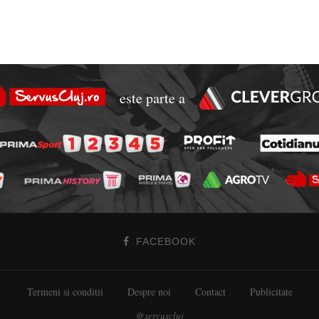
este parte a
FACEBOOK
Termeni si conditii
Despre noi
Contact
Publicitate
@servuscluj