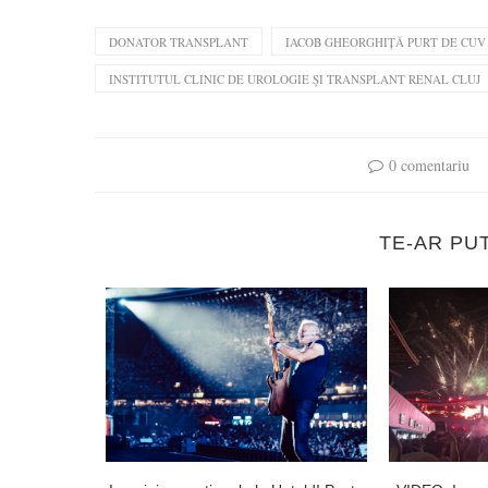
DONATOR TRANSPLANT
IACOB GHEORGHIȚĂ PURT DE CUV 
INSTITUTUL CLINIC DE UROLOGIE ŞI TRANSPLANT RENAL CLUJ
0 comentariu
TE-AR PU