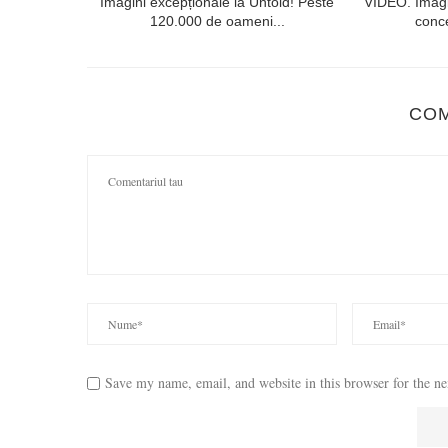
lorești. Linia
Imagini excepționale la Untold! Peste
VIDEO. Imagi
120.000 de oameni...
conce
CO
Save my name, email, and website in this browser for the n