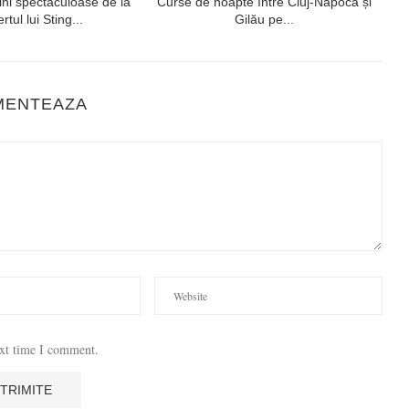
ni spectaculoase de la
Curse de noapte între Cluj-Napoca și
V
rtul lui Sting...
Gilău pe...
MENTEAZA
ext time I comment.