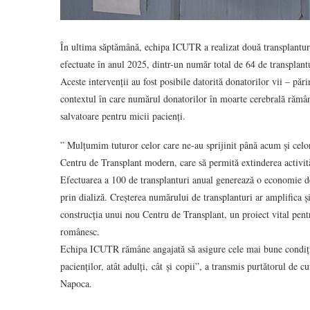
În ultima săptămână, echipa ICUTR a realizat două transplanturi 
efectuate în anul 2025, dintr-un număr total de 64 de transplantu
Aceste intervenții au fost posibile datorită donatorilor vii – pări
contextul în care numărul donatorilor în moarte cerebrală rămâne 
salvatoare pentru micii pacienți.
” Mulțumim tuturor celor care ne-au sprijinit până acum și celor
Centru de Transplant modern, care să permită extinderea activităț
Efectuarea a 100 de transplanturi anual generează o economie de
prin dializă. Creșterea numărului de transplanturi ar amplifica 
construcția unui nou Centru de Transplant, un proiect vital pentru
românesc.
Echipa ICUTR rămâne angajată să asigure cele mai bune condiții
pacienților, atât adulți, cât și copii”, a transmis purtătorul de 
Napoca.