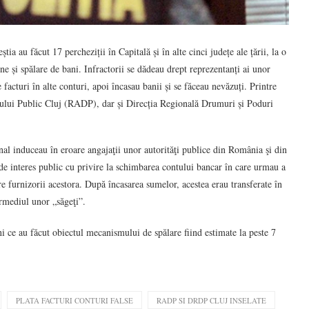
ia au făcut 17 percheziții în Capitală și în alte cinci județe ale țării, la o
ne și spălare de bani. Infractorii se dădeau drept reprezentanți ai unor
e facturi în alte conturi, apoi încasau banii și se făceau nevăzuți. Printre
iului Public Cluj (RADP), dar și Direcția Regională Drumuri și Poduri
l induceau în eroare angajaţii unor autorităţi publice din România şi din
ii de interes public cu privire la schimbarea contului bancar în care urmau a
tre furnizorii acestora. După încasarea sumelor, acestea erau transferate în
ermediul unor „săgeţi”.
ni ce au făcut obiectul mecanismului de spălare fiind estimate la peste 7
PLATA FACTURI CONTURI FALSE
RADP SI DRDP CLUJ INSELATE