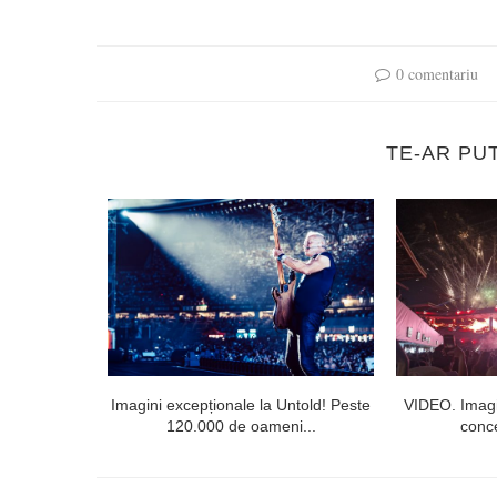
0 comentariu
TE-AR PU
l doilea la
Imagini excepționale la Untold! Peste
VIDEO. Imagi
120.000 de oameni...
conce