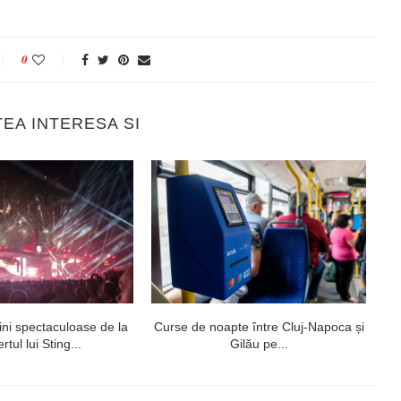
0
TEA INTERESA SI
ni spectaculoase de la
Curse de noapte între Cluj-Napoca și
V
rtul lui Sting...
Gilău pe...