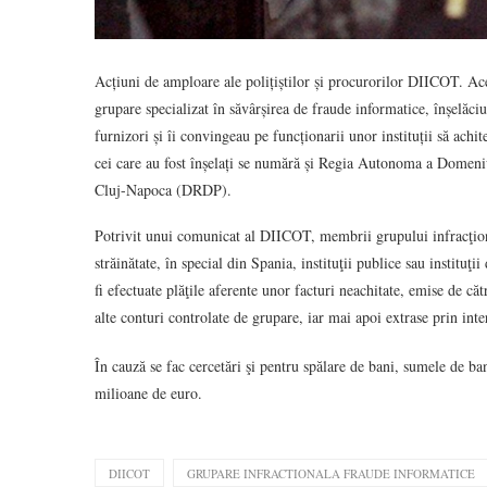
Acțiuni de amploare ale polițiștilor și procurorilor DIICOT. Aceșt
grupare specializat în săvârșirea de fraude informatice, înșelăciu
furnizori și îi convingeau pe funcționarii unor instituții să achit
cei care au fost înșelați se numără și Regia Autonoma a Domen
Cluj-Napoca (DRDP).
Potrivit unui comunicat al DIICOT, membrii grupului infracţiona
străinătate, în special din Spania, instituţii publice sau instituţ
fi efectuate plăţile aferente unor facturi neachitate, emise de că
alte conturi controlate de grupare, iar mai apoi extrase prin int
În cauză se fac cercetări şi pentru spălare de bani, sumele de ba
milioane de euro.
DIICOT
GRUPARE INFRACTIONALA FRAUDE INFORMATICE