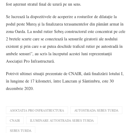
fost așternut stratul final de uzură pe un sens.
Se lucrează la dispozitivele de acoperire a rosturilor de dilatație la
podul peste Mureș și la finalizarea terasamentelor din pământ armat în
zona Oarda. La nodul rutier Sebeș constructorul este concentrat pe cele
2 bretele scurte care se conectează la sensurile giratorii ale nodului
existent și prin care s-ar putea deschide traficul rutier pe autostradă în
ambele sensuri”, au scris la începutul acestei luni reprezentanții
Asociației Pro Infrastructură.
Potrivit ultimei situații prezentate de CNAIR, dată finalizării lotului I,
în lungime de 17 kilometri, între Lancram și Sântimbru, este 30
decembrie 2020.
ASOCIATIA PRO INFRASTRUCTURA
AUTOSTRADA SEBES TURDA
CNAIR
ILUMINARE AUTOSTRADA SEBES TURDA
SEBES TURDA