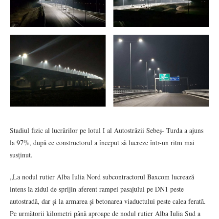
Stadiul fizic al lucrărilor pe lotul I al Autostrăzii Sebeș- Turda a ajuns
la 97%, după ce constructorul a început să lucreze într-un ritm mai
susținut.
„La nodul rutier Alba Iulia Nord subcontractorul Baxcom lucrează
intens la zidul de sprijin aferent rampei pasajului pe DN1 peste
autostradă, dar și la armarea și betonarea viaductului peste calea ferată.
Pe următorii kilometri până aproape de nodul rutier Alba Iulia Sud a