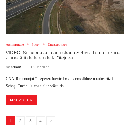
Administratie
Slider
Uncategorized
VIDEO: Se lucrează la autostrada Sebeș- Turda în zona
alunecării de teren de la Oiejdea
by
admin
13/04/2022
CNAIR a anunțat începerea lucrărilor de consolidare a autostrăzii
Sebeș- Turda, în zona alunecării de…
MAI MULT
1
2
3
4