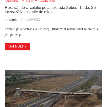
Administratie
Slider
Uncategorized
Restricții de circulație pe autostrada Sebeș- Turda. Se
lucrează la rosturile de dilatație
by
admin
15/06/2022
Traficul pe autostrada A10 Sebeș- Turda va fi restricționat miercuri și
joi, pe 15 și…
MAI MULT