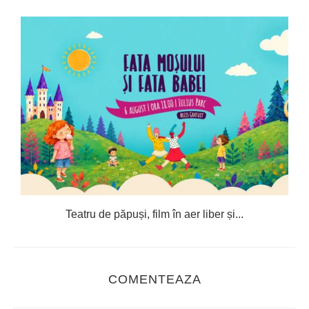
Teatru de păpuși, film în aer liber și...
C
COMENTEAZA