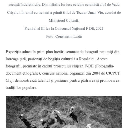
această îndeletnicire. Din mâinile lor iese celebra ceramică albă de Vadu
Crișului. În urmă cu trei ani a primit titlul de Tezaur Uman Viu, acordat de
Ministerul Culturii.
Premiul al III-lea la Concursul Național F-DE, 2021
Foto: Constantin Lazăr
Expoziția aduce în prim-plan lucrări semnate de fotografi renumiți din
întreaga țară, pasionați de bogăția culturală a României. Aceste
fotografii, premiate în cadrul proiectului clujean F-DE (Fotografia-
document etnografic), concurs național organizat din 2004 de CJCPCT
Cluj, demonstrează talentul și pasiunea pentru păstrarea și promovarea
tradițiilor populare.