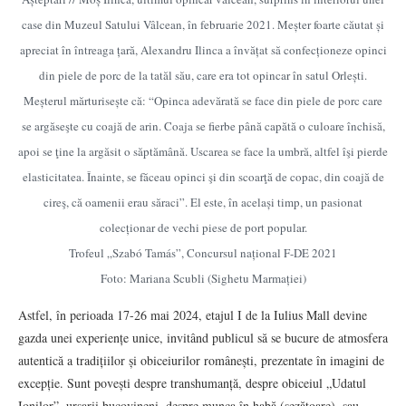
case din Muzeul Satului Vâlcean, în februarie 2021. Meșter foarte căutat și
apreciat în întreaga țară, Alexandru Ilinca a învățat să confecționeze opinci
din piele de porc de la tatăl său, care era tot opincar în satul Orlești.
Meșterul mărturisește că: “Opinca adevărată se face din piele de porc care
se argăseşte cu coajă de arin. Coaja se fierbe până capătă o culoare închisă,
apoi se ţine la argăsit o săptămână. Uscarea se face la umbră, altfel îşi pierde
elasticitatea. Înainte, se făceau opinci şi din scoarţă de copac, din coajă de
cireş, că oamenii erau săraci”. El este, în același timp, un pasionat
colecționar de vechi piese de port popular.
Trofeul „Szabó Tamás”, Concursul național F-DE 2021
Foto: Mariana Scubli (Sighetu Marmației)
Astfel, în perioada 17-26 mai 2024, etajul I de la Iulius Mall devine
gazda unei experiențe unice, invitând publicul să se bucure de atmosfera
autentică a tradițiilor și obiceiurilor românești, prezentate în imagini de
excepție. Sunt povești despre transhumanță, despre obiceiul „Udatul
Ionilor”, ursarii bucovineni, despre munca în habă (șezătoare), sau