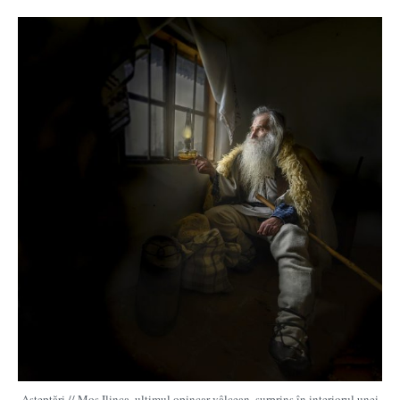
Așteptări // Moș Ilinca, ultimul opincar vâlcean, surprins în interiorul unei