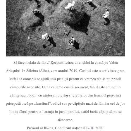
Să facem claia de fân // Reconstituirea unei clăci la coasă pe Valea
Arieșului, în Sălciua (Alba), vara anului 2019. Cositul este o activitate grea,
astfel că oamenii se ajută unii pe alții pentru ca vremea rea să nu prindă
câmpurile necosite. După ce iarba cosită s-a uscat, fânul este adunat în
căpițe sau „bodi” cu ajutorul furcilor și greblelor din lemn. O persoană
pricepută urcă pe „furcitură”, adică sus pe căpițele mari de fân, iar cei de jos
îi dau fânul pentru a-l aranja în jurul parului, astfel încât căpița să nu se
răstoarne.
Premiul al III-lea, Concursul național F-DE 2020.