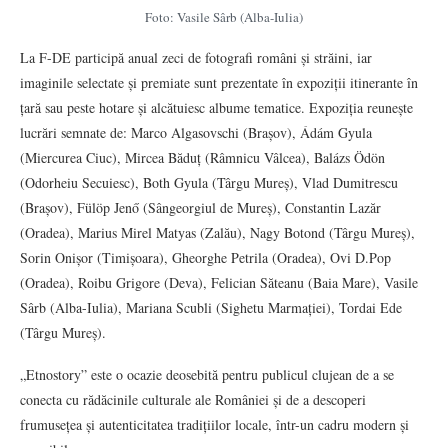
Foto: Vasile Sârb (Alba-Iulia)
La F-DE participă anual zeci de fotografi români și străini, iar
imaginile selectate și premiate sunt prezentate în expoziții itinerante în
țară sau peste hotare și alcătuiesc albume tematice. Expoziția reunește
lucrări semnate de: Marco Algasovschi (Brașov), Ádám Gyula
(Miercurea Ciuc), Mircea Băduț (Râmnicu Vâlcea), Balázs Ödön
(Odorheiu Secuiesc), Both Gyula (Târgu Mureș), Vlad Dumitrescu
(Brașov), Fülöp Jenő (Sângeorgiul de Mureș), Constantin Lazăr
(Oradea), Marius Mirel Matyas (Zalău), Nagy Botond (Târgu Mureș),
Sorin Onișor (Timișoara), Gheorghe Petrila (Oradea), Ovi D.Pop
(Oradea), Roibu Grigore (Deva), Felician Săteanu (Baia Mare), Vasile
Sârb (Alba-Iulia), Mariana Scubli (Sighetu Marmației), Tordai Ede
(Târgu Mureș).
„Etnostory” este o ocazie deosebită pentru publicul clujean de a se
conecta cu rădăcinile culturale ale României și de a descoperi
frumusețea și autenticitatea tradițiilor locale, într-un cadru modern și