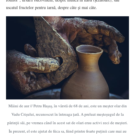
uscatul fructelor pentru iarnă, despre câte și mai câte.
Mâini de aur // Petru Hașaș, în vârstă de 68 de ani, este un meșter olar din
Vadu Crișului, recunoscut în întreaga țară. A preluat meșteșugul de la
părinții săi, pe vremea când în acest sat de olari erau activi zeci de meșteri.
În prezent, el este ajutat de fiica sa, fiind printre foarte puținii care mai au