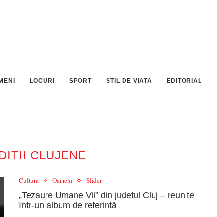
MENI
LOCURI
SPORT
STIL DE VIATA
EDITORIAL
DITII CLUJENE
Cultura
Oameni
Slider
„Tezaure Umane Vii” din județul Cluj – reunite
într-un album de referință