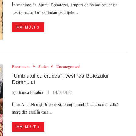
În vechime, în Ajunul Bobotezei, grupuri de feciori sau chiar
„ceata feciorilor” colindau pe ulițele…
MAI MULT
Eveniment
Slider
Uncategorized
“Umblatul cu crucea”, vestirea Botezului
Domnului
by
Bianca Baraboi
04/01/2025
Între Anul Nou și Bobotează, preoții „umblă cu crucea”, adică
merg din casă în casă…
MAI MULT