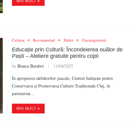
MAI MULT
Cultura
Recomandari
Slider
Uncategorized
Educație prin Cultură: Încondeierea ouălor de
Paști – Ateliere gratuite pentru copii
by
Bianca Baraboi
11/04/2025
În apropierea sărbătorilor pascale, Centrul Județean pentru
Conservarea și Promovarea Culturii Tradiționale Cluj, în
parteneriat…
MAI MULT