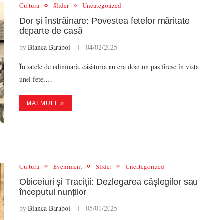
Cultura
Slider
Uncategorized
Dor și înstrăinare: Povestea fetelor măritate
departe de casă
by
Bianca Baraboi
04/02/2025
În satele de odinioară, căsătoria nu era doar un pas firesc în viața
unei fete,…
MAI MULT
Cultura
Eveniment
Slider
Uncategorized
Obiceiuri și Tradiții: Dezlegarea câșlegilor sau
începutul nunților
by
Bianca Baraboi
05/01/2025