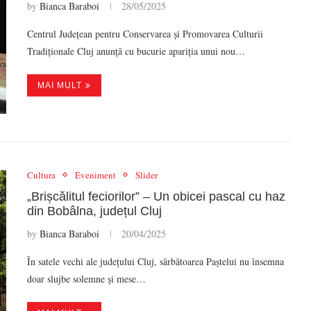
by
Bianca Baraboi
28/05/2025
Centrul Județean pentru Conservarea și Promovarea Culturii
Tradiționale Cluj anunță cu bucurie apariția unui nou…
MAI MULT
Cultura
Eveniment
Slider
„Brișcălitul feciorilor” – Un obicei pascal cu haz
din Bobâlna, județul Cluj
by
Bianca Baraboi
20/04/2025
În satele vechi ale județului Cluj, sărbătoarea Paștelui nu însemna
doar slujbe solemne și mese…