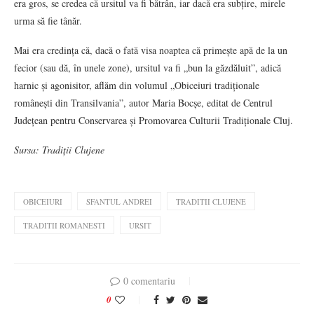
era gros, se credea că ursitul va fi bătrân, iar dacă era subțire, mirele
urma să fie tânăr.
Mai era credința că, dacă o fată visa noaptea că primește apă de la un
fecior (sau dă, în unele zone), ursitul va fi „bun la găzdăluit”, adică
harnic și agonisitor, aflăm din volumul „Obiceiuri tradiționale
românești din Transilvania”, autor Maria Bocșe, editat de Centrul
Județean pentru Conservarea și Promovarea Culturii Tradiționale Cluj.
Sursa: Tradiții Clujene
OBICEIURI
SFANTUL ANDREI
TRADITII CLUJENE
TRADITII ROMANESTI
URSIT
0 comentariu
0