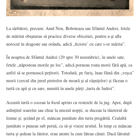
La sărbători, precum: Anul Nou, Boboteaza sau Sfântul Andrei, fetele
de măritat obişnuiau să practice diverse obiceiuri, pentru a-şi afla
norocul în dragoste sau orânda, adică „ficioru’ cu care s-or mărita”.
În noaptea de Sfântul Andrei (29 spre 30 noiembrie), în unele sate,
fetele „năposteau morile pe loc”, adică porneau roata morii fără apă, ca
astfel să se pornească pețitorii. Totodată, pe furiș, luau făină din „veșca”
morii (cercul din jurul pietrelor de moară și al râșnițelor) și făceau o
turtă cu apă și cu sare, numită în unele părți „turta de Indrei”.
Această turtă o coceau la focul aprins cu resteiele de la jug. Apoi, după
asfințitul soarelui sau chiar la miezul nopții, se duceau la tăietorul de
lemne și, șezând pe el, mâncau jumătate din turta pregătită. Cealaltă
jumătate o puneau sub pernă, ca să-și viseze ursitul. În timp ce mâncau
turta și ședeau la tăietor, erau atente la cum lătrau câinii. Dacă lătratul