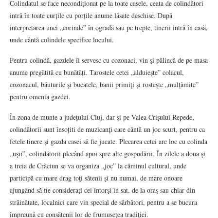
Colindatul se face necondiționat pe la toate casele, ceata de colindători
intră în toate curțile cu porțile anume lăsate deschise. După
interpretarea unei „corinde” în ogradă sau pe trepte, tinerii intră în casă,
unde cântă colindele specifice locului.
Pentru colindă, gazdele îi servesc cu cozonaci, vin şi pălincă de pe masa
anume pregătită cu bunătăți. Tarostele cetei „alduieşte” colacul,
cozonacul, băuturile şi bucatele, banii primiţi şi rostește „mulţămite”
pentru omenia gazdei.
În zona de munte a județului Cluj, dar și pe Valea Crișului Repede,
colindătorii sunt însoțiti de muzicanţi care cântă un joc scurt, pentru ca
fetele tinere și gazda casei să fie jucate. Plecarea cetei are loc cu colinda
„uşii”, colindătorii plecând apoi spre alte gospodării. În zilele a doua şi
a treia de Crăciun se va organiza „joc” la căminul cultural, unde
participă cu mare drag toţi sătenii şi nu numai, de mare onoare
ajungând să fie consideraţi cei întorşi în sat, de la oraş sau chiar din
străinătate, localnici care vin special de sărbători, pentru a se bucura
împreună cu consătenii lor de frumuseţea tradiţiei.