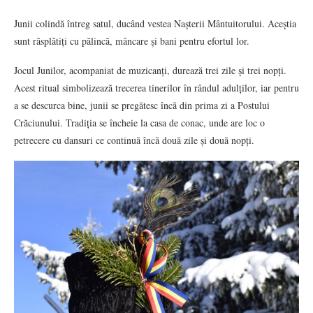
Junii colindă întreg satul, ducând vestea Nașterii Mântuitorului. Aceștia
sunt răsplătiți cu pălincă, mâncare și bani pentru efortul lor.
Jocul Junilor, acompaniat de muzicanți, durează trei zile și trei nopți.
Acest ritual simbolizează trecerea tinerilor în rândul adulților, iar pentru
a se descurca bine, junii se pregătesc încă din prima zi a Postului
Crăciunului. Tradiția se încheie la casa de conac, unde are loc o
petrecere cu dansuri ce continuă încă două zile și două nopți.