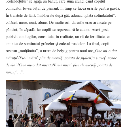
„colindețului” se agăța un bănuț, care suna atunci când copilul
colindător lovea bățul de pământ, în timp ce făcea urările pentru gazdă.
În traistele de lână, îmbăierate după gât, adunau „plata colindatului”:
colăcei, mere, nuci, alune. De multe ori, darurile erau aruncate pe
pământ, în zăpadă, iar copiii se repezeau să le adune. Acest gest,
potrivit etnologilor, constituia, în realitate, un rit de fertilitate, ce
amintea de semănatul grânelor și culesul roadelor. La final, copii
rosteau „mulțămita”, o urare de belșug pentru noul an:„𝐶𝑖𝑛𝑒 𝑚𝑖-𝑜 𝑑𝑎𝑡
𝑚𝑎̆𝑟𝑢𝑡̦𝑢’/𝐹𝑖𝑒-𝑖 𝑚𝑎̆𝑟𝑢’ 𝑝𝑙𝑖𝑛 𝑑𝑒 𝑚𝑒𝑟𝑒/𝑆̦𝑖̂ 𝑝𝑜𝑖𝑎𝑡𝑎 𝑑𝑒 𝑗𝑖𝑡̦𝑎̆𝑙𝑒/𝐶𝑎 𝑠-𝑎𝑣𝑒𝑡̦’ 𝑛𝑜𝑟𝑜𝑐
𝑑𝑒 𝑒𝑙𝑒 !/𝐶𝑖𝑛𝑒 𝑚𝑖-𝑜 𝑑𝑎𝑡 𝑛𝑢𝑐𝑢𝑡̦𝑎/𝐹𝑖𝑒-𝑖 𝑛𝑢𝑐𝑢’ 𝑝𝑙𝑖𝑛 𝑑𝑒 𝑛𝑢𝑐𝑖/𝑆̦𝑖̂ 𝑝𝑜𝑖𝑎𝑡𝑎 𝑑𝑒
𝑗𝑢𝑛𝑐𝑢𝑡̦’…”.