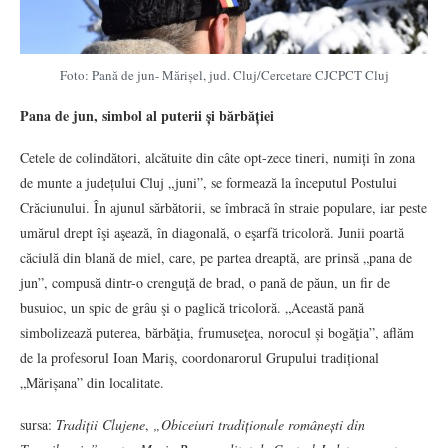
Foto: Pană de jun- Mărișel, jud. Cluj/Cercetare CJCPCT Cluj
Pana de jun, simbol al puterii și bărbăției
Cetele de colindători, alcătuite din câte opt-zece tineri, numiți în zona
de munte a județului Cluj „juni”, se formează la începutul Postului
Crăciunului. În ajunul sărbătorii, se îmbracă în straie populare, iar peste
umărul drept îşi aşează, în diagonală, o eşarfă tricoloră. Junii poartă
căciulă din blană de miel, care, pe partea dreaptă, are prinsă „pana de
jun”, compusă dintr-o crenguţă de brad, o pană de păun, un fir de
busuioc, un spic de grâu şi o paglică tricoloră. „Această pană
simbolizează puterea, bărbăţia, frumuseţea, norocul și bogăţia”, aflăm
de la profesorul Ioan Mariș, coordonarorul Grupului tradițional
„Mărișana” din localitate.
sursa:
Tradiții Clujene
,
„Obiceiuri tradiționale românești din