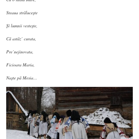
Steaua strălucește
Șî lumnii vestește,
Că astăz’ curata,
Pre’nejinovata,
Ficioara Maria,
Naște pă Mesia…