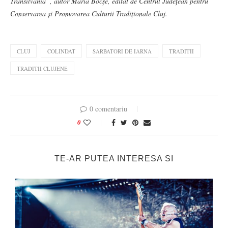
Transilvania”, autor Maria Bocșe, editat de Centrul Județean pentru
Conservarea și Promovarea Culturii Tradiționale Cluj.
CLUJ
COLINDAT
SARBATORI DE IARNA
TRADITII
TRADITII CLUJENE
0 comentariu
0
TE-AR PUTEA INTERESA SI