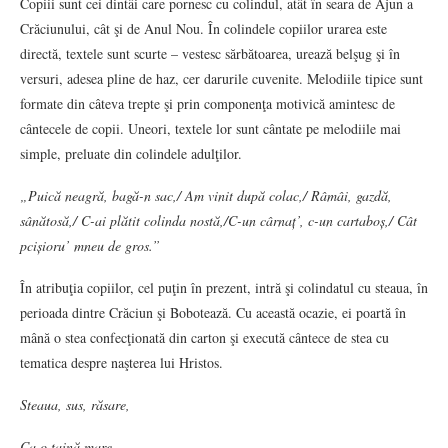
Copiii sunt cei dintâi care pornesc cu colindul, atât în seara de Ajun a
Crăciunului, cât şi de Anul Nou. În colindele copiilor urarea este
directă, textele sunt scurte – vestesc sărbătoarea, urează belşug şi în
versuri, adesea pline de haz, cer darurile cuvenite. Melodiile tipice sunt
formate din câteva trepte şi prin componenţa motivică amintesc de
cântecele de copii. Uneori, textele lor sunt cântate pe melodiile mai
simple, preluate din colindele adulţilor.
„Puică neagră, bagă-n sac,/ Am vinit după colac,/ Râmâi, gazdă,
sânătosă,/ C-ai plătit colinda nostă,/C-un cârnaț’, c-un cartaboș,/ Cât
pcișioru’ mneu de gros.”
În atribuţia copiilor, cel puţin în prezent, intră şi colindatul cu steaua, în
perioada dintre Crăciun şi Bobotează. Cu această ocazie, ei poartă în
mână o stea confecţionată din carton şi execută cântece de stea cu
tematica despre naşterea lui Hristos.
Steaua, sus, răsare,
Ca o taină mare,