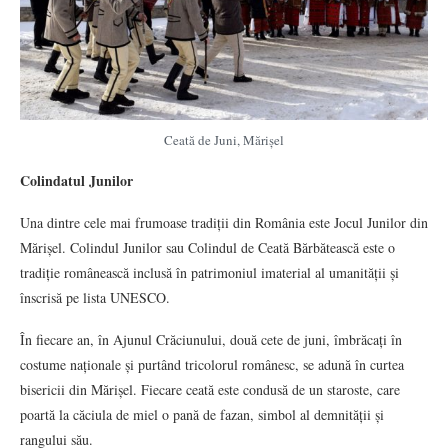
Ceată de Juni, Mărișel
Colindatul Junilor
Una dintre cele mai frumoase tradiții din România este Jocul Junilor din
Mărișel. Colindul Junilor sau Colindul de Ceată Bărbătească este o
tradiție românească inclusă în patrimoniul imaterial al umanității și
înscrisă pe lista UNESCO.
În fiecare an, în Ajunul Crăciunului, două cete de juni, îmbrăcați în
costume naționale și purtând tricolorul românesc, se adună în curtea
bisericii din Mărișel. Fiecare ceată este condusă de un staroste, care
poartă la căciula de miel o pană de fazan, simbol al demnității și
rangului său.