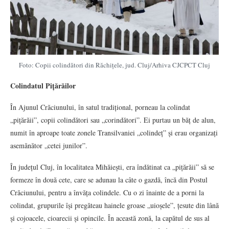
Foto: Copii colindători din Răchițele, jud. Cluj/Arhiva CJCPCT Cluj
Colindatul Pițărăilor
În Ajunul Crăciunului, în satul tradițional, porneau la colindat
„pițărăii”, copii colindători sau „corindători”. Ei purtau un băț de alun,
numit în aproape toate zonele Transilvaniei „colindeț” și erau organizați
asemănător „cetei junilor”.
În județul Cluj, în localitatea Mihăiești, era îndătinat ca „pițărăii” să se
formeze în două cete, care se adunau la câte o gazdă, încă din Postul
Crăciunului, pentru a învăța colindele. Cu o zi înainte de a porni la
colindat, grupurile își pregăteau hainele groase „uioșele”, țesute din lână
și cojoacele, cioarecii și opincile. În această zonă, la capătul de sus al