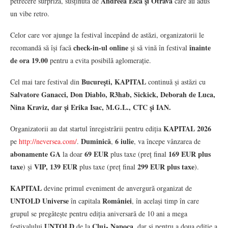
Andreea Esca și Otravă
petrecere surpriză, susținută de
care au adus
un vibe retro.
Celor care vor ajunge la festival începând de astăzi, organizatorii le
check-in-ul online
înainte
recomandă să își facă
și să vină în festival
de ora 19.00
pentru a evita posibilă aglomerație.
București, KAPITAL
Cel mai tare festival din
continuă și astăzi cu
Salvatore Ganacci, Don Diablo, R3hab, Sickick, Deborah de Luca,
Nina Kraviz, dar și Erika Isac, M.G.L., CTC și IAN.
KAPITAL 2026
Organizatorii au dat startul înregistrării pentru ediția
Duminică
6 iulie
pe
http://neversea.com/
.
,
, va începe vânzarea de
abonamente
GA
69 EUR
169 EUR plus
la doar
plus taxe (preț final
taxe
VIP, 139 EUR
299 EUR plus taxe
) și
plus taxe (preț final
).
KAPITAL
devine primul eveniment de anvergură organizat de
UNTOLD Universe
României
în capitala
, în același timp în care
grupul se pregătește pentru ediția aniversară de 10 ani a mega
UNTOLD
Cluj- Napoca
festivalului
de la
, dar și pentru a doua ediție a