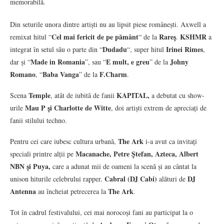
memorabilă.
Din seturile unora dintre artiști nu au lipsit piese românești. Axwell a
Cel mai fericit de pe pământ
Rareș
KSHMR
remixat hitul “
“ de la
.
a
Dudadu
Irinei Rimes
integrat în setul său o parte din “
“, super hitul
,
Made in Romania
E mult, e greu
Johny
dar și “
”, sau “
” de la
Romano
Baba Vanga
F.Charm
, “
” de la
.
Temple
KAPITAL,
Scena
, atât de iubită de fanii
a debutat cu show-
Mau P și Charlotte de Witte
urile
, doi artiști extrem de apreciați de
fanii stilului techno.
The Ark
Pentru cei care iubesc cultura urbană,
i-a avut ca invitați
Macanache, Petre Ștefan, Azteca, Albert
speciali printre alții pe
NBN și Puya,
care a adunat mii de oameni la scenă și au cântat la
Cabral (DJ Cabi)
DJ
unison hiturile celebrului rapper.
alături de
Antenna
The Ark
au încheiat petrecerea la
.
Tot în cadrul festivalului, cei mai norocoși fani au participat la o