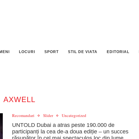
MENI
LOCURI
SPORT
STIL DE VIATA
EDITORIAL
:
AXWELL
Recomandari
Slider
Uncategorized
UNTOLD Dubai a atras peste 190.000 de
participanți la cea de-a doua ediție – un succes
răsunător în cel mai spectaculos loc din lume,