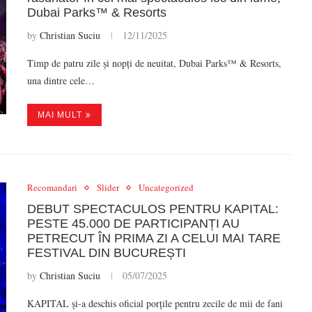
Dubai Parks™ & Resorts
by
Christian Suciu
12/11/2025
Timp de patru zile și nopți de neuitat, Dubai Parks™ & Resorts,
una dintre cele…
MAI MULT
Recomandari
Slider
Uncategorized
DEBUT SPECTACULOS PENTRU KAPITAL:
PESTE 45.000 DE PARTICIPANȚI AU
PETRECUT ÎN PRIMA ZI A CELUI MAI TARE
FESTIVAL DIN BUCUREȘTI
by
Christian Suciu
05/07/2025
KAPITAL și-a deschis oficial porțile pentru zecile de mii de fani