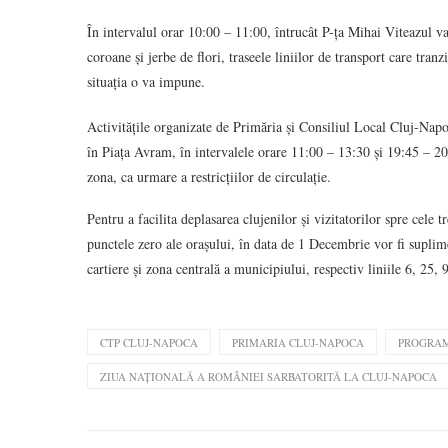
În intervalul orar 10:00 – 11:00, întrucât P-ța Mihai Viteazul va
coroane și jerbe de flori, traseele liniilor de transport care tran
situația o va impune.
Activitățile organizate de Primăria și Consiliul Local Cluj-Napo
în Piața Avram, în intervalele orare 11:00 – 13:30 și 19:45 – 20:4
zona, ca urmare a restricțiilor de circulație.
Pentru a facilita deplasarea clujenilor și vizitatorilor spre cele
punctele zero ale orașului, în data de 1 Decembrie vor fi suplime
cartiere și zona centrală a municipiului, respectiv liniile 6, 25, 
CTP CLUJ-NAPOCA
PRIMARIA CLUJ-NAPOCA
PROGRAM
ZIUA NAȚIONALĂ A ROMÂNIEI SARBATORITĂ LA CLUJ-NAPOCA