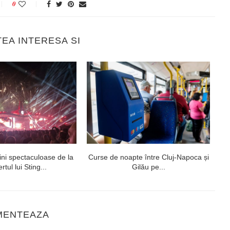
0
TEA INTERESA SI
ni spectaculoase de la
Curse de noapte între Cluj-Napoca și
V
rtul lui Sting...
Gilău pe...
MENTEAZA