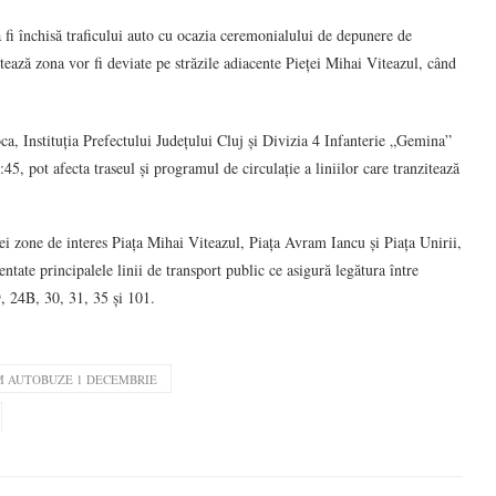
 fi închisă traficului auto cu ocazia ceremonialului de depunere de
zitează zona vor fi deviate pe străzile adiacente Pieței Mihai Viteazul, când
ca, Instituția Prefectului Județului Cluj și Divizia 4 Infanterie „Gemina”
5, pot afecta traseul și programul de circulație a liniilor care tranzitează
 trei zone de interes Piața Mihai Viteazul, Piața Avram Iancu și Piața Unirii,
ntate principalele linii de transport public ce asigură legătura între
9, 24B, 30, 31, 35 și 101.
 AUTOBUZE 1 DECEMBRIE