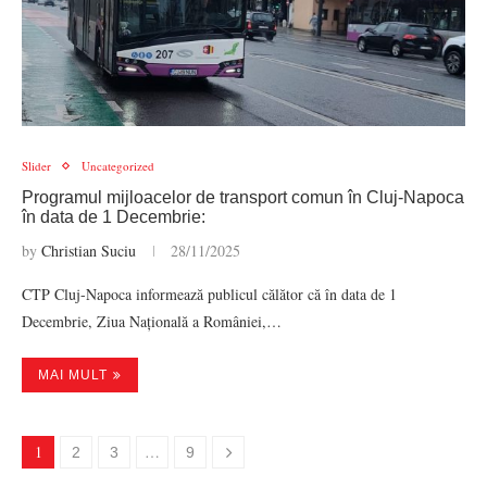
Slider
Uncategorized
Programul mijloacelor de transport comun în Cluj-Napoca
în data de 1 Decembrie:
by
Christian Suciu
28/11/2025
CTP Cluj-Napoca informează publicul călător că în data de 1
Decembrie, Ziua Națională a României,…
MAI MULT
1
…
2
3
9