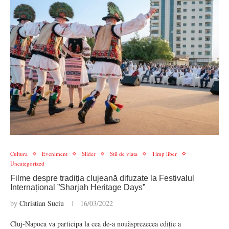
Cultura
Eveniment
Slider
Stil de viata
Timp liber
Uncategorized
Filme despre tradiția clujeană difuzate la Festivalul
Internațional ”Sharjah Heritage Days”
by
Christian Suciu
16/03/2022
Cluj-Napoca va participa la cea de-a nouăsprezecea ediție a