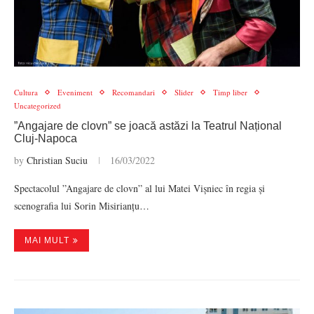
Cultura
Eveniment
Recomandari
Slider
Timp liber
Uncategorized
”Angajare de clovn” se joacă astăzi la Teatrul Național
Cluj-Napoca
by
Christian Suciu
16/03/2022
Spectacolul ”Angajare de clovn” al lui Matei Vișniec în regia și
scenografia lui Sorin Misirianțu…
MAI MULT