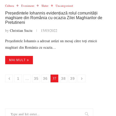
Cultura
Eveniment
Slider
Uncategorized
Președintele Iohannis evidențiază rolul comunității
maghiare din România cu ocazia Zilei Maghiarilor de
Pretutineni
by
Christian Suciu
15/03/2022
Președintele Iohannis a adresat astăzi un mesaj către toți etnicii
maghiari din România cu ocazia…
MAI MULT
…
37
1
35
36
38
39