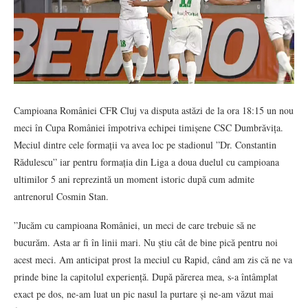
Campioana României CFR Cluj va disputa astăzi de la ora 18:15 un nou
meci în Cupa României împotriva echipei timișene CSC Dumbrăvița.
Meciul dintre cele formații va avea loc pe stadionul ”Dr. Constantin
Rădulescu” iar pentru formația din Liga a doua duelul cu campioana
ultimilor 5 ani reprezintă un moment istoric după cum admite
antrenorul Cosmin Stan.
”Jucăm cu campioana României, un meci de care trebuie să ne
bucurăm. Asta ar fi în linii mari. Nu știu cât de bine pică pentru noi
acest meci. Am anticipat prost la meciul cu Rapid, când am zis că ne va
prinde bine la capitolul experiență. După părerea mea, s-a întâmplat
exact pe dos, ne-am luat un pic nasul la purtare și ne-am văzut mai