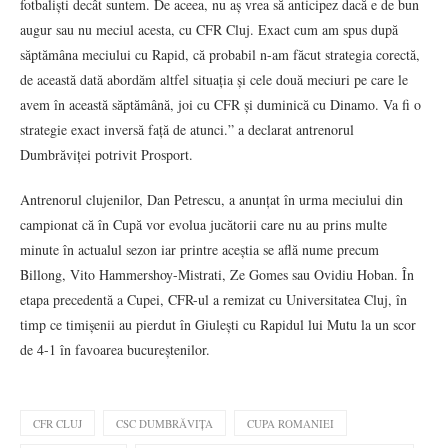
fotbaliști decât suntem. De aceea, nu aș vrea să anticipez dacă e de bun
augur sau nu meciul acesta, cu CFR Cluj. Exact cum am spus după
săptămâna meciului cu Rapid, că probabil n-am făcut strategia corectă,
de această dată abordăm altfel situația și cele două meciuri pe care le
avem în această săptămână, joi cu CFR și duminică cu Dinamo. Va fi o
strategie exact inversă față de atunci.” a declarat antrenorul
Dumbrăviței potrivit Prosport.
Antrenorul clujenilor, Dan Petrescu, a anunțat în urma meciului din
campionat că în Cupă vor evolua jucătorii care nu au prins multe
minute în actualul sezon iar printre aceștia se află nume precum
Billong, Vito Hammershoy-Mistrati, Ze Gomes sau Ovidiu Hoban. În
etapa precedentă a Cupei, CFR-ul a remizat cu Universitatea Cluj, în
timp ce timișenii au pierdut în Giulești cu Rapidul lui Mutu la un scor
de 4-1 în favoarea bucureștenilor.
CFR CLUJ
CSC DUMBRĂVIȚA
CUPA ROMANIEI