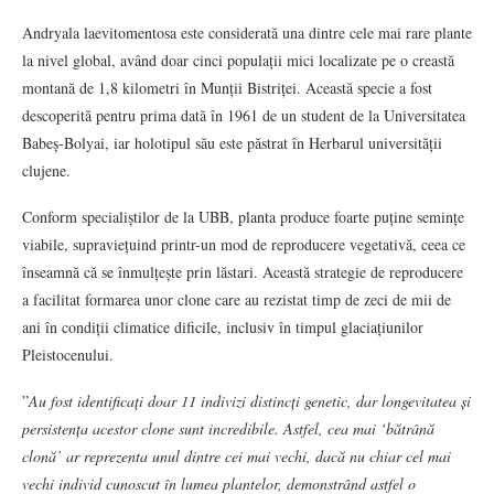
Andryala laevitomentosa este considerată una dintre cele mai rare plante
la nivel global, având doar cinci populații mici localizate pe o creastă
montană de 1,8 kilometri în Munții Bistriței. Această specie a fost
descoperită pentru prima dată în 1961 de un student de la Universitatea
Babeș-Bolyai, iar holotipul său este păstrat în Herbarul universității
clujene.
Conform specialiștilor de la UBB, planta produce foarte puține semințe
viabile, supraviețuind printr-un mod de reproducere vegetativă, ceea ce
înseamnă că se înmulțește prin lăstari. Această strategie de reproducere
a facilitat formarea unor clone care au rezistat timp de zeci de mii de
ani în condiții climatice dificile, inclusiv în timpul glaciațiunilor
Pleistocenului.
”
Au fost identificați doar 11 indivizi distincți genetic, dar longevitatea și
persistența acestor clone sunt incredibile. Astfel, cea mai ‘bătrână
clonă’ ar reprezenta unul dintre cei mai vechi, dacă nu chiar cel mai
vechi individ cunoscut în lumea plantelor, demonstrând astfel o