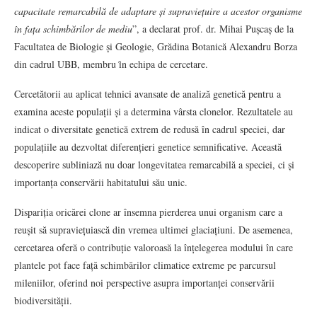
capacitate remarcabilă de adaptare și supraviețuire a acestor organisme
în fața schimbărilor de mediu
”, a declarat prof. dr. Mihai Pușcaș de la
Facultatea de Biologie și Geologie, Grădina Botanică Alexandru Borza
din cadrul UBB, membru ȋn echipa de cercetare.
Cercetătorii au aplicat tehnici avansate de analiză genetică pentru a
examina aceste populații și a determina vârsta clonelor. Rezultatele au
indicat o diversitate genetică extrem de redusă în cadrul speciei, dar
populațiile au dezvoltat diferențieri genetice semnificative. Această
descoperire subliniază nu doar longevitatea remarcabilă a speciei, ci și
importanța conservării habitatului său unic.
Dispariția oricărei clone ar însemna pierderea unui organism care a
reușit să supraviețuiască din vremea ultimei glaciațiuni. De asemenea,
cercetarea oferă o contribuție valoroasă la înțelegerea modului în care
plantele pot face față schimbărilor climatice extreme pe parcursul
mileniilor, oferind noi perspective asupra importanței conservării
biodiversității.