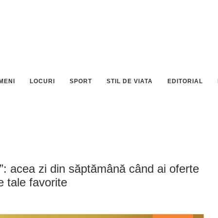
MENI
LOCURI
SPORT
STIL DE VIATA
EDITORIAL
”: acea zi din săptămână când ai oferte
e tale favorite