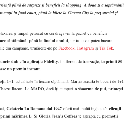
eriență plină de surprize și beneficii la shopping. A doua zi a săptămânii
promoții în food court, până la bilete la Cinema City la preț special și
laxarea și timpul petrecut cu cei dragi vin la pachet cu beneficii
care săptămână
până la finalul anului
,
, iar tu te vei putea bucura
țiile din campanie, urmărește-ne pe
Facebook
,
Instagram
și
Tik Tok
.
uncte duble în aplicația Fidelity,
primii 50
indiferent de tranzacție, iar
mesc un premiu instant
.
oții 1+1
+1
, actualizate în fiecare săptămână. Marțea aceasta te bucuri de 1
Cheese Bacon
MADO
o shaorma de pui, primești
. La
, dacă îți cumperi
Gelateria La Romana dal 1947
clienții
 mai,
oferă mai multă înghețată:
r primi mărimea L
Gloria Jean’s Coffees
promoții
. Și
te așteaptă cu