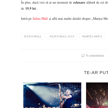
relaxare
i
În plus, dacă vrei să ai un moment de
alătur
de cei d
19,9 lei.
de
Intră pe
Iulius Mall
și află mai multe detalii despre „Marțea Mo
IULIUS MALL
IULIUS MALL CLUJ
MARTEA MOCA
0 comentariu
TE-AR PU