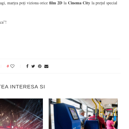
film 2D
Cinema City
ragi, marțea poți viziona orice
la
la prețul special
ca”!
0
TEA INTERESA SI