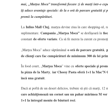
mai, „Marțea Moca” transformă fiecare
zi de marți într-o exp
îți aduce avantaje speciale: de la o oră de parcare gratuită și 
premii la cumpărături.
Iulius Mall Cluj
La
, marțea devine ziua în care shopping-ul, re
Campania „Marțea Moca”
fie
suplimentare.
se desfășoară în
de oferte variate
constant
. Ca să fii mereu la curent cu promo
o oră de parcare gratuită
p
„Marțea Moca” aduce săptămânal
,
de clienți care fac cumpărături de minimum 300 de lei pri
Marțea Moca
oferte speciale și prom
În food court, „
” vine cu
la pizza de la Marty
iar Cheesy Pasta oferă 1+1 la Mac’N 
,
încă una gratuit
.
Dacă ai poftă de un desert delicios, trebuie să știi că marți, 12
care achiziționează un cornet sau un pahar mărimea M vo
1+1 la întregul meniu de băuturi reci
.