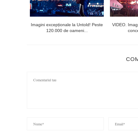
l doilea la
Imagini excepționale la Untold! Peste
VIDEO. Imagi
120.000 de oameni...
conce
CO