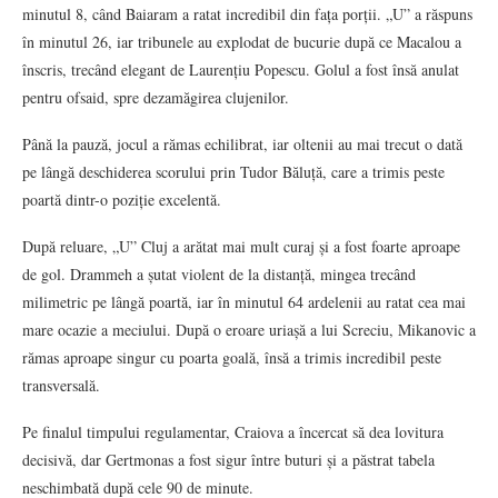
minutul 8, când Baiaram a ratat incredibil din fața porții. „U” a răspuns
în minutul 26, iar tribunele au explodat de bucurie după ce Macalou a
înscris, trecând elegant de Laurențiu Popescu. Golul a fost însă anulat
pentru ofsaid, spre dezamăgirea clujenilor.
Până la pauză, jocul a rămas echilibrat, iar oltenii au mai trecut o dată
pe lângă deschiderea scorului prin Tudor Băluță, care a trimis peste
poartă dintr-o poziție excelentă.
După reluare, „U” Cluj a arătat mai mult curaj și a fost foarte aproape
de gol. Drammeh a șutat violent de la distanță, mingea trecând
milimetric pe lângă poartă, iar în minutul 64 ardelenii au ratat cea mai
mare ocazie a meciului. După o eroare uriașă a lui Screciu, Mikanovic a
rămas aproape singur cu poarta goală, însă a trimis incredibil peste
transversală.
Pe finalul timpului regulamentar, Craiova a încercat să dea lovitura
decisivă, dar Gertmonas a fost sigur între buturi și a păstrat tabela
neschimbată după cele 90 de minute.