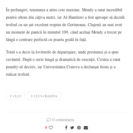
În prelungiri, tensiunea a atins cote maxime. Mendy a ratat incredibil
pentru olteni din câțiva metri, iar Al-Hamlawi a fost aproape să decidă
trofeul cu un șut excelent respins de Gertmonas. Clujenii au mai avut
un moment de panică în minutul 109, când același Mendy a trecut pe
lângă o centrare perfectă cu poarta goală în față.
Totul s-a decis la loviturile de departajare, unde presiunea și-a spus
cuvântul. După o serie lungă și dramatică de execuții, Cristea a ratat
penalty-ul decisiv, iar Universitatea Craiova a declanșat fiesta și a
ridicat trofeul.
U CLUJ
U CLUJ-CRAIOVA
0 comentariu
0