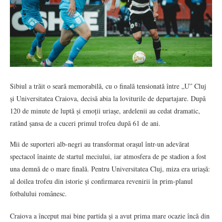
Sibiul a trăit o seară memorabilă, cu o finală tensionată între „U” Cluj
și Universitatea Craiova, decisă abia la loviturile de departajare. După
120 de minute de luptă și emoții uriașe, ardelenii au cedat dramatic,
ratând șansa de a cuceri primul trofeu după 61 de ani.
Mii de suporteri alb-negri au transformat orașul într-un adevărat
spectacol înainte de startul meciului, iar atmosfera de pe stadion a fost
una demnă de o mare finală. Pentru Universitatea Cluj, miza era uriașă:
al doilea trofeu din istorie și confirmarea revenirii în prim-planul
fotbalului românesc.
Craiova a început mai bine partida și a avut prima mare ocazie încă din